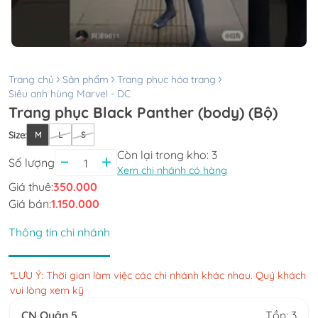
Trang chủ
Sản phẩm
Trang phục hóa trang
Siêu anh hùng Marvel - DC
Trang phục Black Panther (body) (Bộ)
Size
:
M
L
S
Còn lại trong kho:
3
Số lượng
Xem chi nhánh có hàng
Giá thuê:
350.000
Giá bán:
1.150.000
Thông tin chi nhánh
*LƯU Ý: Thời gian làm việc các chi nhánh khác nhau. Quý khách
vui lòng xem kỹ
CN Quận 5
Tồn: 3