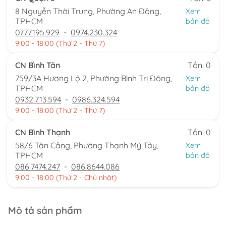
8 Nguyễn Thời Trung, Phường An Đông,
Xem
TPHCM
bản đồ
0777.195.929
-
0974.230.324
9:00 - 18:00 (Thứ 2 - Thứ 7)
CN Bình Tân
Tồn: 0
759/3A Hương Lộ 2, Phường Bình Trị Đông,
Xem
TPHCM
bản đồ
0932.713.594
-
0986.324.594
9:00 - 18:00 (Thứ 2 - Thứ 7)
CN Bình Thạnh
Tồn: 0
58/6 Tân Cảng, Phường Thạnh Mỹ Tây,
Xem
TPHCM
bản đồ
086.7474.247
-
086.8644.086
9:00 - 18:00 (Thứ 2 - Chủ nhật)
Mô tả sản phẩm