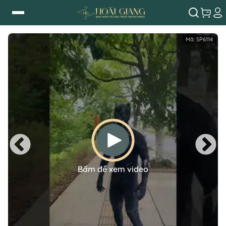
Mã:
SP6114
Bấm để xem video