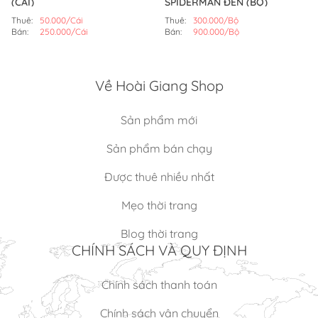
(CÁI)
SPIDERMAN ĐEN (BỘ)
Thuê:
50.000/Cái
Thuê:
300.000/Bộ
Bán:
250.000/Cái
Bán:
900.000/Bộ
Về Hoài Giang Shop
Sản phẩm mới
Sản phẩm bán chạy
Được thuê nhiều nhất
Mẹo thời trang
Blog thời trang
CHÍNH SÁCH VÀ QUY ĐỊNH
Chính sách thanh toán
Chính sách vận chuyển