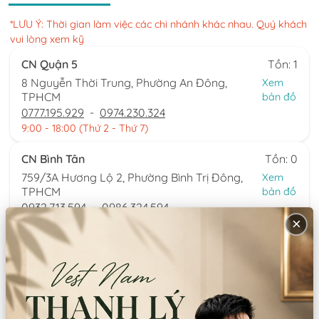
*LƯU Ý: Thời gian làm việc các chi nhánh khác nhau. Quý khách
vui lòng xem kỹ
CN Quận 5
Tồn: 1
8 Nguyễn Thời Trung, Phường An Đông,
Xem
TPHCM
bản đồ
0777.195.929
-
0974.230.324
9:00 - 18:00 (Thứ 2 - Thứ 7)
CN Bình Tân
Tồn: 0
759/3A Hương Lộ 2, Phường Bình Trị Đông,
Xem
TPHCM
bản đồ
0932.713.594
-
0986.324.594
×
9:00 - 18:00 (Thứ 2 - Thứ 7)
CN Bình Thạnh
Tồn: 0
58/6 Tân Cảng, Phường Thạnh Mỹ Tây,
Xem
TPHCM
bản đồ
086.7474.247
-
086.8644.086
9:00 - 18:00 (Thứ 2 - Chủ nhật)