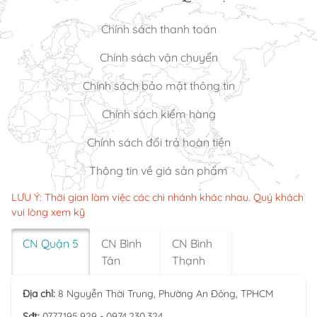
Chính sách thanh toán
Chính sách vận chuyển
Chính sách bảo mật thông tin
Chính sách kiểm hàng
Chính sách đổi trả hoàn tiền
Thông tin về giá sản phẩm
LƯU Ý: Thời gian làm việc các chi nhánh khác nhau. Quý khách
vui lòng xem kỹ
CN Quận 5
CN Bình
CN Bình
Tân
Thạnh
Địa chỉ:
8 Nguyễn Thời Trung, Phường An Đông, TPHCM
Sđt:
0777.195.929 - 0974.230.324