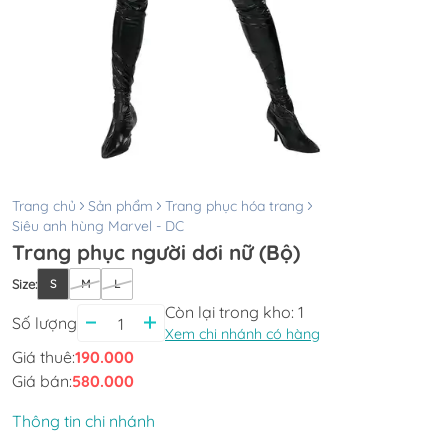
Trang chủ
Sản phẩm
Trang phục hóa trang
Siêu anh hùng Marvel - DC
Trang phục người dơi nữ (Bộ)
Size
:
S
M
L
Còn lại trong kho:
1
Số lượng
Xem chi nhánh có hàng
Giá thuê:
190.000
Giá bán:
580.000
Thông tin chi nhánh