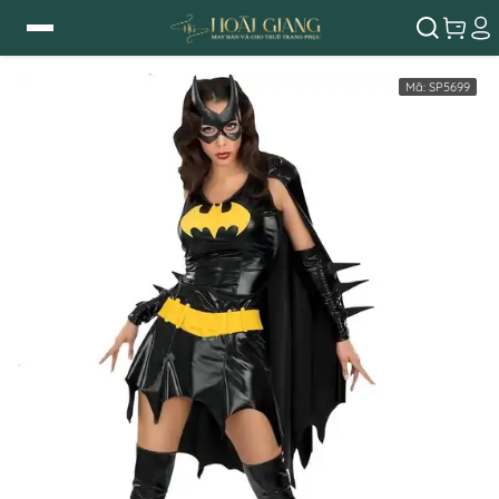
Mã:
SP5699