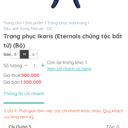
Trang chủ
Sản phẩm
Trang phục hóa trang
Siêu anh hùng Marvel - DC
Trang phục Ikaris (Eternals chủng tộc bất
tử) (Bộ)
Size
:
S
M
L
Còn lại trong kho:
1
Số lượng
Xem chi nhánh có hàng
Giá thuê:
500.000
Giá bán:
1.500.000
Thông tin chi nhánh
*LƯU Ý: Thời gian làm việc các chi nhánh khác nhau. Quý khách
vui lòng xem kỹ
CN Quận 5
Tồn: 0