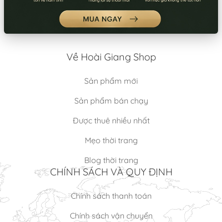
(BỘ)
Thuê:
420.000/Bộ
Thuê:
230.000/Bộ
Bán:
1.250.000/Bộ
Bán:
700.000/Bộ
Về Hoài Giang Shop
Sản phẩm mới
Sản phẩm bán chạy
Được thuê nhiều nhất
Mẹo thời trang
Blog thời trang
CHÍNH SÁCH VÀ QUY ĐỊNH
Chính sách thanh toán
Chính sách vận chuyển