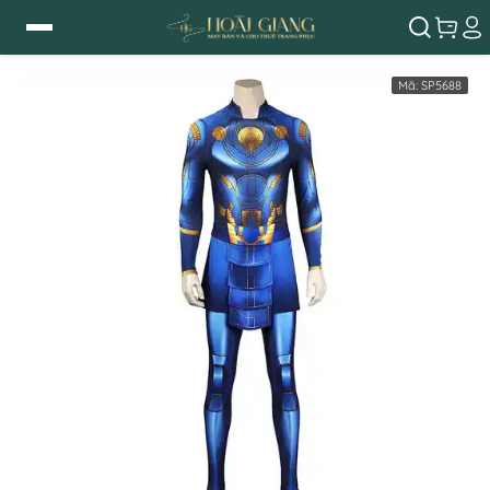
Mã:
SP5688