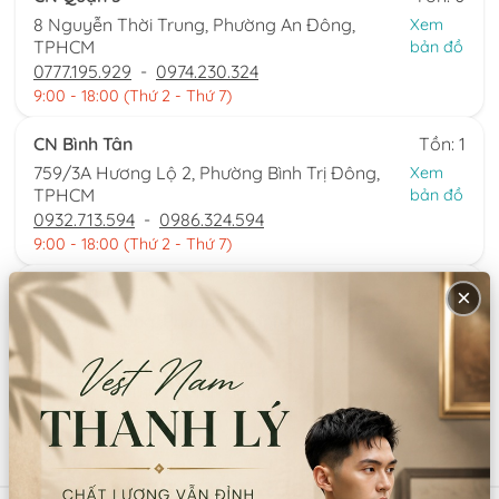
8 Nguyễn Thời Trung, Phường An Đông,
Xem
TPHCM
bản đồ
0777.195.929
-
0974.230.324
9:00 - 18:00 (Thứ 2 - Thứ 7)
CN Bình Tân
Tồn: 1
759/3A Hương Lộ 2, Phường Bình Trị Đông,
Xem
TPHCM
bản đồ
0932.713.594
-
0986.324.594
9:00 - 18:00 (Thứ 2 - Thứ 7)
CN Bình Thạnh
Tồn: 0
×
58/6 Tân Cảng, Phường Thạnh Mỹ Tây,
Xem
TPHCM
bản đồ
086.7474.247
-
086.8644.086
9:00 - 18:00 (Thứ 2 - Chủ nhật)
Sản phẩm tương tự