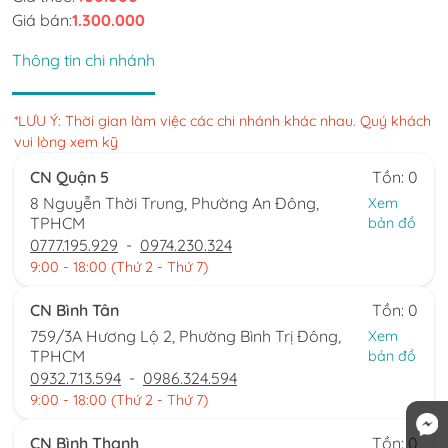
Giá bán:
1.300.000
Thông tin chi nhánh
×
*LƯU Ý: Thời gian làm việc các chi nhánh khác nhau. Quý khách
vui lòng xem kỹ
CN Quận 5
Tồn: 0
8 Nguyễn Thời Trung, Phường An Đông,
Xem
TPHCM
bản đồ
0777.195.929
-
0974.230.324
9:00 - 18:00 (Thứ 2 - Thứ 7)
CN Bình Tân
Tồn: 0
759/3A Hương Lộ 2, Phường Bình Trị Đông,
Xem
TPHCM
bản đồ
0932.713.594
-
0986.324.594
9:00 - 18:00 (Thứ 2 - Thứ 7)
CN Bình Thạnh
Tồn: 0