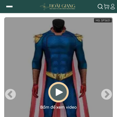
Mã:
SP5651
Bấm để xem video