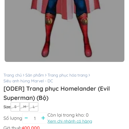
Trang chủ
Sản phẩm
Trang phục hóa trang
Siêu anh hùng Marvel - DC
[ODER] Trang phục Homelander (Evil
Superman) (Bộ)
Size
:
S
M
L
Còn lại trong kho:
0
Số lượng
Xem chi nhánh có hàng
Giá thuê:
400.000