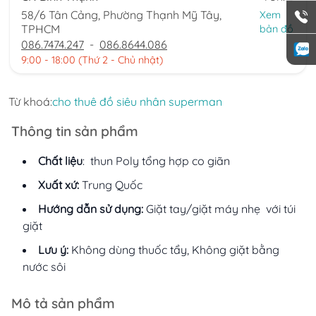
58/6 Tân Cảng, Phường Thạnh Mỹ Tây,
Xem
TPHCM
bản đồ
086.7474.247
-
086.8644.086
9:00 - 18:00 (Thứ 2 - Chủ nhật)
Từ khoá:
cho thuê đồ siêu nhân superman
Thông tin sản phẩm
Chất liệu
: thun Poly tổng hợp co giãn
Xuất xứ:
Trung Quốc
Hướng dẫn sử dụng:
Giặt tay/giặt máy nhẹ với túi
giặt
Lưu ý:
Không dùng thuốc tẩy, Không giặt bằng
nước sôi
Mô tả sản phẩm