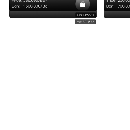
Thuê:
500.000/Bộ
Thuê:
230.0
Bán:
1.500.000/Bộ
Bán:
700.0
Mã:
SP5684
Mã:
SP11372