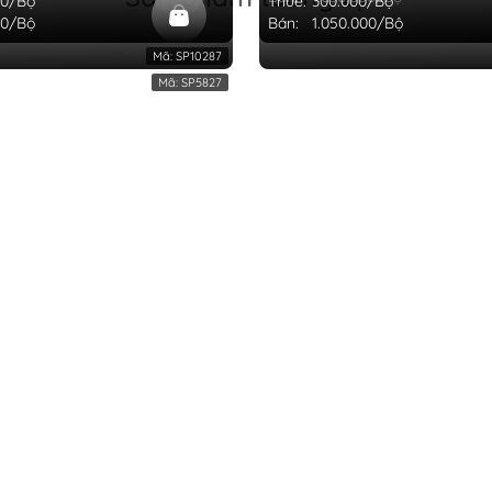
00/Bộ
Thuê:
300.000/Bộ
00/Bộ
Bán:
1.050.000/Bộ
Mã:
SP10287
Mã:
SP5827