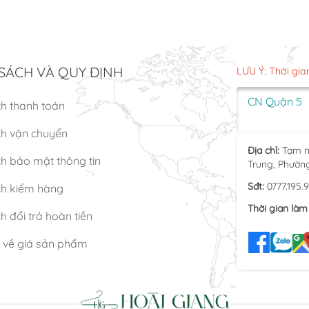
SÁCH VÀ QUY ĐỊNH
LƯU Ý: Thời gia
CN Quận 5
ch thanh toán
ch vận chuyển
Địa chỉ:
Tạm n
h bảo mật thông tin
Trung, Phườn
Sđt:
0777.195.
ch kiểm hàng
Thời gian làm 
h đổi trả hoàn tiền
n về giá sản phẩm