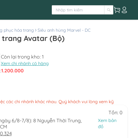
g phục hóa trang
Siêu anh hùng Marvel - DC
 trang Avatar (Bộ)
Còn lại trong kho:
1
Xem chi nhánh có hàng
:
1.200.000
việc các chi nhánh khác nhau. Quý khách vui lòng xem kỹ
Tồn: 0
(ngày 6/8-7/8): 8 Nguyễn Thời Trung,
Xem bản
HCM
đồ
0.324