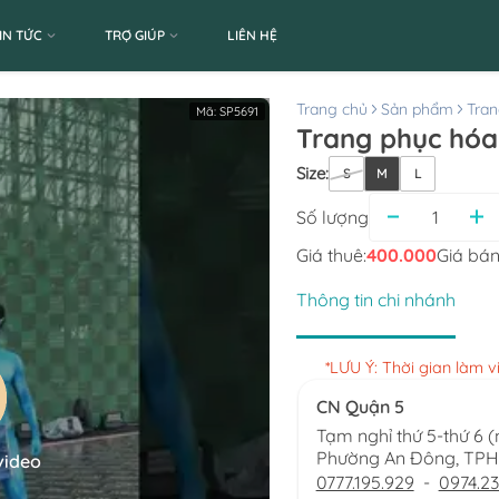
IN TỨC
TRỢ GIÚP
LIÊN HỆ
Trang chủ
Sản phẩm
Tran
Mã:
SP5691
Trang phục hóa
Size
:
S
M
L
Số lượng
Giá thuê:
400.000
Giá bán
Thông tin chi nhánh
*LƯU Ý: Thời gian làm 
CN Quận 5
Tạm nghỉ thứ 5-thứ 6 
Phường An Đông, TP
video
0777.195.929
-
0974.23