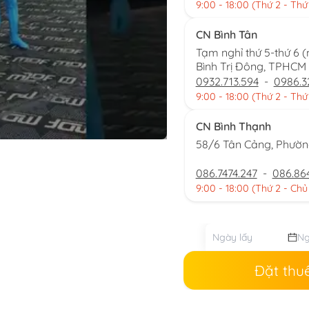
9:00 - 18:00 (Thứ 2 - Thứ
CN Bình Tân
Tạm nghỉ thứ 5-thứ 6 
Bình Trị Đông, TPHCM
0932.713.594
-
0986.3
9:00 - 18:00 (Thứ 2 - Thứ
CN Bình Thạnh
58/6 Tân Cảng, Phườ
086.7474.247
-
086.86
9:00 - 18:00 (Thứ 2 - Chủ
Đặt thu