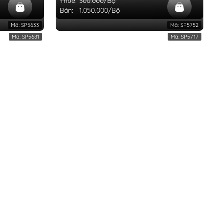
Thuê:
300.000/Bộ
Bán:
1.050.000/Bộ
Mã:
SP5633
Mã:
SP5752
Mã:
SP5681
Mã:
SP5717