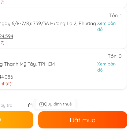
 7)
Tồn: 1
(ngày 6/8-7/8): 759/3A Hương Lộ 2, Phường
Xem bản
đồ
24.594
 7)
Tồn: 0
ng Thạnh Mỹ Tây, TPHCM
Xem bản
đồ
44.086
 nhật)
Quy định thuê
ê
Đặt mua