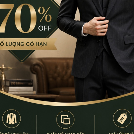
 giặt
ớc sôi