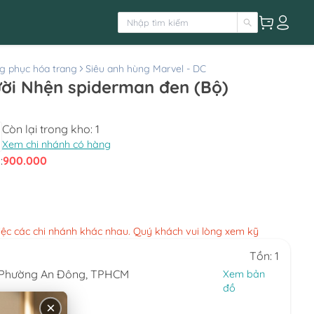
g phục hóa trang
Siêu anh hùng Marvel - DC
ời Nhện spiderman đen (Bộ)
Còn lại trong kho:
1
Xem chi nhánh có hàng
:
900.000
việc các chi nhánh khác nhau. Quý khách vui lòng xem kỹ
Tồn: 1
, Phường An Đông, TPHCM
Xem bản
đồ
0.324
×