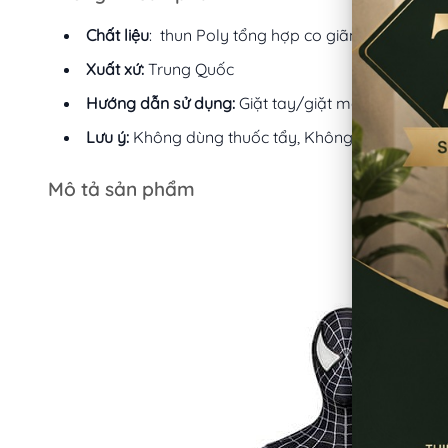
Chất liệu
: thun Poly tổng hợp co giãn
Xuất xứ:
Trung Quốc
Hướng dẫn sử dụng:
Giặt tay/giặt máy nhẹ với túi
Lưu ý:
Không dùng thuốc tẩy, Không giặt bằng nư
Mô tả sản phẩm