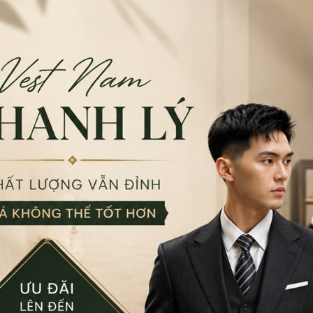
9:00 - 18:00 (Thứ 2 - Thứ
CN Bình Tân
video
759/3A Hương Lộ 2, P
0932.713.594
-
0986.3
9:00 - 18:00 (Thứ 2 - Thứ
CN Bình Thạnh
58/6 Tân Cảng, Phườ
086.7474.247
-
086.86
9:00 - 18:00 (Thứ 2 - Chủ
Từ khoá:
thuê trang phục
Đặt thu