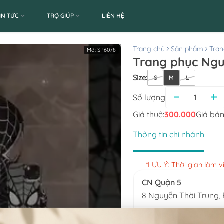
IN TỨC
TRỢ GIÚP
LIÊN HỆ
Trang chủ
Sản phẩm
Tran
Mã:
SP6078
Trang phục Ngư
Size
:
S
M
L
Số lượng
Giá thuê:
300.000
Giá bán
Thông tin chi nhánh
*LƯU Ý: Thời gian làm 
CN Quận 5
8 Nguyễn Thời Trung
0777.195.929
-
0974.23