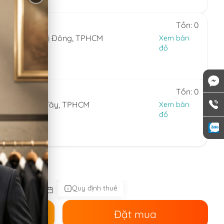
 7)
Tồn: 0
hường Bình Trị Đông, TPHCM
Xem bản
đồ
24.594
 7)
Tồn: 0
ng Thạnh Mỹ Tây, TPHCM
Xem bản
đồ
44.086
 nhật)
 spider man
Quy định thuê
ê
Đặt mua