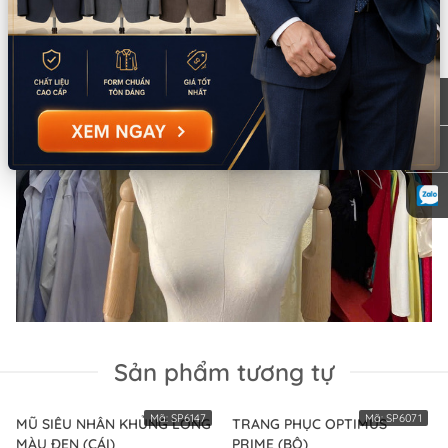
Sản phẩm tương tự
Mã:
SP6147
Mã:
SP6071
MŨ SIÊU NHÂN KHỦNG LONG
TRANG PHỤC OPTIMUS
MÀU ĐEN (CÁI)
PRIME (BỘ)