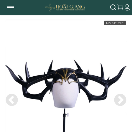
Mã:
SP12995