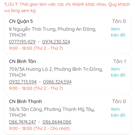
*LƯU Ý: Thời gian làm việc các chi nhánh khác nhau. Quý khách
vui lòng xem kỹ
CN Quận 5
Tồn: 0
8 Nguyễn Thời Trung, Phường An Đông,
Xem
TPHCM
bản đồ
0777.195.929
-
0974.230.324
9:00 - 18:00 (Thứ 2 - Thứ 7)
CN Bình Tân
Tồn: 1
759/3A Hương Lộ 2, Phường Bình Trị Đông,
Xem
TPHCM
bản đồ
0932.713.594
-
0986.324.594
9:00 - 18:00 (Thứ 2 - Thứ 7)
CN Bình Thạnh
Tồn: 0
58/6 Tân Cảng, Phường Thạnh Mỹ Tây,
Xem
TPHCM
bản đồ
086.7474.247
-
086.8644.086
9:00 - 18:00 (Thứ 2 - Chủ nhật)