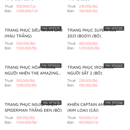
Thuê:
300.000/Cái
Thuê:
230.000/Bộ
Bán:
1.500.000/Cái
Bán:
700.000/Bộ
Mã:
SP11375
Mã:
SP5720
TRANG PHỤC SIÊU NHÂN GAO
TRANG PHỤC SUPERMAN
(MÀU TRẮNG)
2021 (BODY) (BỘ)
Thuê:
500.000/Bộ
Thuê:
400.000/Bộ
Bán:
1.500.000/Bộ
Bán:
1.250.000/Bộ
Mã:
SP14524
Mã:
SP6065
TRANG PHỤC HÓA TRANG
TRANG PHỤC IRONMAN -
NGƯỜI NHỆN THE AMAZING
NGƯỜI SẮT 2 (BỘ)
SPIDERMAN (BỘ)
Thuê:
350.000/Bộ
Thuê:
230.000/Bộ
Bán:
1.030.000/Bộ
Bán:
700.000/Bộ
Mã:
SP5678
Mã:
SP5748
TRANG PHỤC NGƯỜI NHỆN
KHIÊN CAPTAIN AMERICA
SPIDERMAN TRẮNG ĐEN (BỘ)
(KIM LOẠI) (CÁI)
Thuê:
300.000/Bộ
Thuê:
100.000/Cái
Bán:
1.050.000/Bộ
Bán:
450.000/Cái