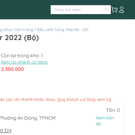
g phục hóa trang
Siêu anh hùng Marvel - DC
r 2022 (Bộ)
Còn lại trong kho:
1
Xem chi nhánh có hàng
:
2.300.000
việc các chi nhánh khác nhau. Quý khách vui lòng xem kỹ
Tồn: 0
, Phường An Đông, TPHCM
Xem bản
đồ
0.324