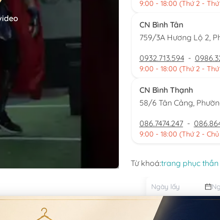
9:00 - 18:00 (Thứ 2 - Thứ
video
CN Bình Tân
759/3A Hương Lộ 2, P
0932.713.594
-
0986.3
9:00 - 18:00 (Thứ 2 - Thứ
CN Bình Thạnh
58/6 Tân Cảng, Phườ
086.7474.247
-
086.86
9:00 - 18:00 (Thứ 2 - Chủ
Từ khoá:
trang phục thần
Đặt thu