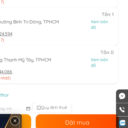
 7)
Tồn: 1
hường Bình Trị Đông, TPHCM
Xem bản
đồ
24.594
 7)
Tồn: 0
ng Thạnh Mỹ Tây, TPHCM
Xem bản
đồ
44.086
 nhật)
 thor
Quy định thuê
×
ê
Đặt mua