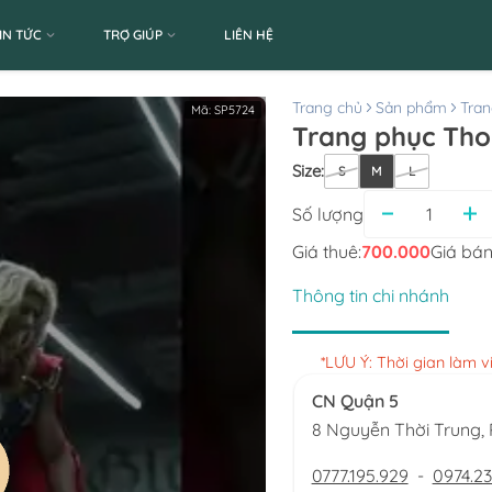
IN TỨC
TRỢ GIÚP
LIÊN HỆ
Trang chủ
Sản phẩm
Tran
Mã:
SP5724
Trang phục Tho
Size
:
S
M
L
Số lượng
Giá thuê:
700.000
Giá bán
Thông tin chi nhánh
*LƯU Ý: Thời gian làm 
CN Quận 5
8 Nguyễn Thời Trung
0777.195.929
-
0974.23