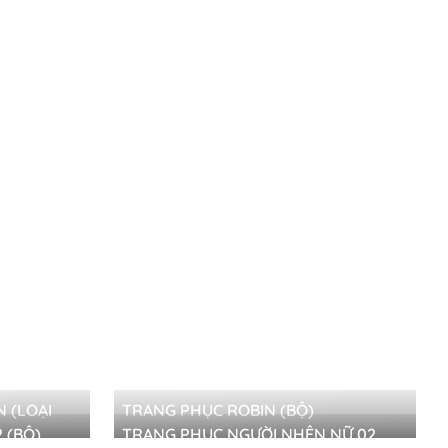
 (LOẠI
TRANG PHỤC ROBIN (BỘ)
 (BỘ)
TRANG PHỤC NGƯỜI NHỆN NỮ 02