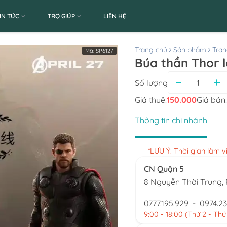
IN TỨC
TRỢ GIÚP
LIÊN HỆ
Trang chủ
Sản phẩm
Tran
Mã:
SP6127
Búa thần Thor lo
Số lượng
Giá thuê:
150.000
Giá bán:
Thông tin chi nhánh
*LƯU Ý: Thời gian làm 
CN Quận 5
8 Nguyễn Thời Trung
0777.195.929
-
0974.23
9:00 - 18:00 (Thứ 2 - Thứ