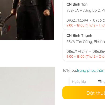
CN Bình Tân
759/3A Hương Lộ 2, P
0932.713.594
-
0986.3
9:00 - 18:00 (Thứ 2 - Thứ
CN Bình Thạnh
58/6 Tân Cảng, Phườ
086.7474.247
-
086.86
9:00 - 18:00 (Thứ 2 - Chủ
Từ khoá:
trang phục thần
Đặt thu