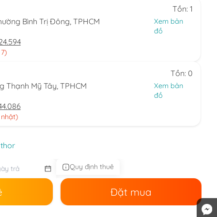
Tồn: 1
hường Bình Trị Đông, TPHCM
Xem bản
đồ
24.594
 7)
Tồn: 0
ng Thạnh Mỹ Tây, TPHCM
Xem bản
đồ
44.086
 nhật)
 thor
Quy định thuê
ê
Đặt mua