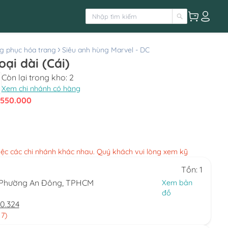
g phục hóa trang
Siêu anh hùng Marvel - DC
ại dài (Cái)
Còn lại trong kho:
2
Xem chi nhánh có hàng
550.000
việc các chi nhánh khác nhau. Quý khách vui lòng xem kỹ
Tồn: 1
, Phường An Đông, TPHCM
Xem bản
đồ
0.324
 7)