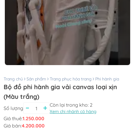
Trang chủ
Sản phẩm
Trang phục hóa trang
Phi hành gia
Bộ đồ phi hành gia vải canvas loại xịn
(Màu trắng)
Còn lại trong kho:
2
Số lượng
Xem chi nhánh có hàng
Giá thuê:
1.250.000
Giá bán:
4.200.000