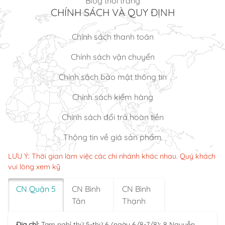
Blog thời trang
CHÍNH SÁCH VÀ QUY ĐỊNH
Chính sách thanh toán
Chính sách vận chuyển
Chính sách bảo mật thông tin
Chính sách kiểm hàng
Chính sách đổi trả hoàn tiền
Thông tin về giá sản phẩm
LƯU Ý: Thời gian làm việc các chi nhánh khác nhau. Quý khách
vui lòng xem kỹ
CN Quận 5
CN Bình
CN Bình
Tân
Thạnh
Địa chỉ:
Tạm nghỉ thứ 5-thứ 6 (ngày 6/8-7/8): 8 Nguyễn