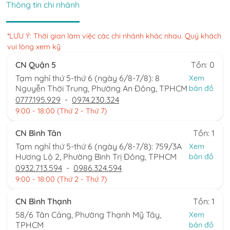
Thông tin chi nhánh
*LƯU Ý: Thời gian làm việc các chi nhánh khác nhau. Quý khách
vui lòng xem kỹ
CN Quận 5
Tồn: 0
Tạm nghỉ thứ 5-thứ 6 (ngày 6/8-7/8): 8
Xem
Nguyễn Thời Trung, Phường An Đông, TPHCM
bản đồ
0777.195.929
-
0974.230.324
9:00 - 18:00 (Thứ 2 - Thứ 7)
CN Bình Tân
Tồn: 1
Tạm nghỉ thứ 5-thứ 6 (ngày 6/8-7/8): 759/3A
Xem
Hương Lộ 2, Phường Bình Trị Đông, TPHCM
bản đồ
0932.713.594
-
0986.324.594
9:00 - 18:00 (Thứ 2 - Thứ 7)
CN Bình Thạnh
Tồn: 1
58/6 Tân Cảng, Phường Thạnh Mỹ Tây,
Xem
TPHCM
bản đồ