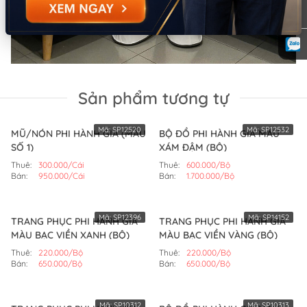
Sản phẩm tương tự
Mã:
SP12520
Mã:
SP12532
MŨ/NÓN PHI HÀNH GIA (MẪU
BỘ ĐỒ PHI HÀNH GIA MÀU
SỐ 1)
XÁM ĐẬM (BỘ)
Thuê:
300.000/Cái
Thuê:
600.000/Bộ
Bán:
950.000/Cái
Bán:
1.700.000/Bộ
Mã:
SP12396
Mã:
SP14152
TRANG PHỤC PHI HÀNH GIA
TRANG PHỤC PHI HÀNH GIA
MÀU BẠC VIỀN XANH (BỘ)
MÀU BẠC VIỀN VÀNG (BỘ)
Thuê:
220.000/Bộ
Thuê:
220.000/Bộ
Bán:
650.000/Bộ
Bán:
650.000/Bộ
Mã:
SP10312
Mã:
SP10313