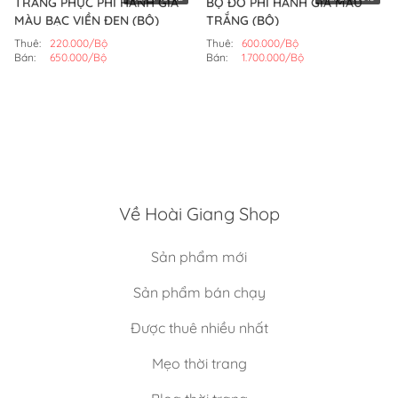
TRANG PHỤC PHI HÀNH GIA
BỘ ĐỒ PHI HÀNH GIA MÀU
MÀU BẠC VIỀN ĐEN (BỘ)
TRẮNG (BỘ)
Thuê:
220.000/Bộ
Thuê:
600.000/Bộ
Bán:
650.000/Bộ
Bán:
1.700.000/Bộ
Về Hoài Giang Shop
Sản phẩm mới
Sản phẩm bán chạy
Được thuê nhiều nhất
Mẹo thời trang