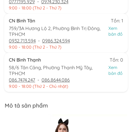
0777.195.929
-
0974.230.324
9:00 - 18:00 (Thứ 2 - Thứ 7)
CN Bình Tân
Tồn: 1
759/3A Hương Lộ 2, Phường Bình Trị Đông,
Xem
TPHCM
bản đồ
0932.713.594
-
0986.324.594
9:00 - 18:00 (Thứ 2 - Thứ 7)
CN Bình Thạnh
Tồn: 0
58/6 Tân Cảng, Phường Thạnh Mỹ Tây,
Xem
TPHCM
bản đồ
086.7474.247
-
086.8644.086
9:00 - 18:00 (Thứ 2 - Chủ nhật)
Mô tả sản phẩm