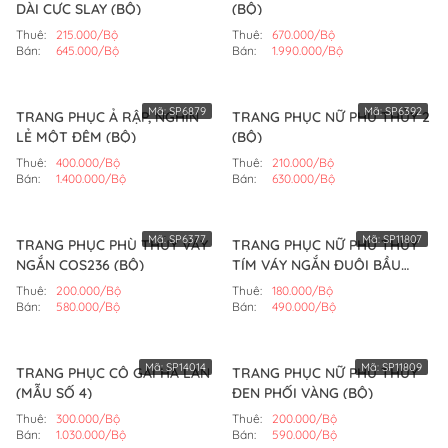
DÀI CỰC SLAY (BỘ)
(BỘ)
Thuê:
215.000/Bộ
Thuê:
670.000/Bộ
Bán:
645.000/Bộ
Bán:
1.990.000/Bộ
Mã:
SP6879
Mã:
SP6392
TRANG PHỤC Ả RẬP, NGHÌN
TRANG PHỤC NỮ PHÙ THỦY 2
LẺ MỘT ĐÊM (BỘ)
(BỘ)
Thuê:
400.000/Bộ
Thuê:
210.000/Bộ
Bán:
1.400.000/Bộ
Bán:
630.000/Bộ
Mã:
SP6377
Mã:
SP11807
TRANG PHỤC PHÙ THỦY VÁY
TRANG PHỤC NỮ PHÙ THỦY
NGẮN COS236 (BỘ)
TÍM VÁY NGẮN ĐUÔI BẦU
(BỘ)
Thuê:
200.000/Bộ
Thuê:
180.000/Bộ
Bán:
580.000/Bộ
Bán:
490.000/Bộ
Mã:
SP14014
Mã:
SP11809
TRANG PHỤC CÔ GÁI HÀ LAN
TRANG PHỤC NỮ PHÙ THỦY
(MẪU SỐ 4)
ĐEN PHỐI VÀNG (BỘ)
Thuê:
300.000/Bộ
Thuê:
200.000/Bộ
Bán:
1.030.000/Bộ
Bán:
590.000/Bộ