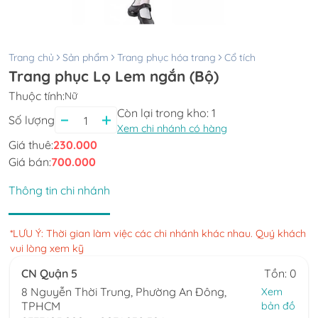
Trang chủ
Sản phẩm
Trang phục hóa trang
Cổ tích
Trang phục Lọ Lem ngắn (Bộ)
Thuộc tính:
Nữ
Còn lại trong kho:
1
Số lượng
Xem chi nhánh có hàng
Giá thuê:
230.000
Giá bán:
700.000
Thông tin chi nhánh
*LƯU Ý: Thời gian làm việc các chi nhánh khác nhau. Quý khách
vui lòng xem kỹ
CN Quận 5
Tồn: 0
8 Nguyễn Thời Trung, Phường An Đông,
Xem
TPHCM
bản đồ