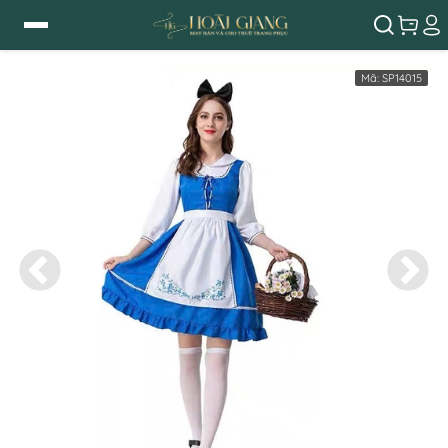
Mã:
SP14015