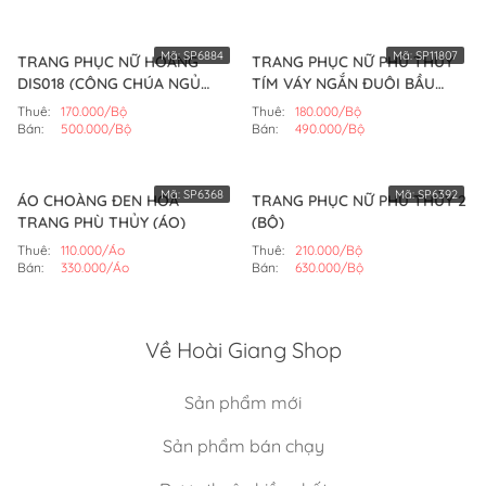
Mã:
SP6884
Mã:
SP11807
TRANG PHỤC NỮ HOÀNG
TRANG PHỤC NỮ PHÙ THỦY
DIS018 (CÔNG CHÚA NGỦ
TÍM VÁY NGẮN ĐUÔI BẦU
TRONG RỪNG) (BỘ)
(BỘ)
Thuê:
170.000/Bộ
Thuê:
180.000/Bộ
Bán:
500.000/Bộ
Bán:
490.000/Bộ
Mã:
SP6368
Mã:
SP6392
ÁO CHOÀNG ĐEN HÓA
TRANG PHỤC NỮ PHÙ THỦY 2
TRANG PHÙ THỦY (ÁO)
(BỘ)
Thuê:
110.000/Áo
Thuê:
210.000/Bộ
Bán:
330.000/Áo
Bán:
630.000/Bộ
Về Hoài Giang Shop
Sản phẩm mới
Sản phẩm bán chạy