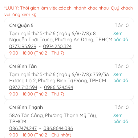
*LƯU Ý: Thời gian làm việc các chi nhánh khác nhau. Quý khách
vui lòng xem kỹ
CN Quận 5
Tồn: 0
Tạm nghỉ thứ 5-thứ 6 (ngày 6/8-7/8): 8
Xem
Nguyễn Thời Trung, Phường An Đông, TPHCM
bản đồ
0777.195.929
-
0974.230.324
9:00 - 18:00 (Thứ 2 - Thứ 7)
CN Bình Tân
Tồn: 0
Tạm nghỉ thứ 5-thứ 6 (ngày 6/8-7/8): 759/3A
Xem
Hương Lộ 2, Phường Bình Trị Đông, TPHCM
bản đồ
0932.713.594
-
0986.324.594
9:00 - 18:00 (Thứ 2 - Thứ 7)
CN Bình Thạnh
Tồn: 0
58/6 Tân Cảng, Phường Thạnh Mỹ Tây,
Xem
TPHCM
bản đồ
086.7474.247
-
086.8644.086
9:00 - 18:00 (Thứ 2 - Chủ nhật)