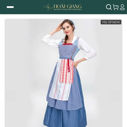
Mã:
SP14014