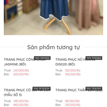
Sản phẩm tương tự
Mã:
SP6555
Mã:
SP6364
TRANG PHỤC CÔNG CHÚA
TRANG PHỤC NỮ HOÀNG
JASMINE (BỘ)
DIS020 (BỘ)
Thuê:
200.000/Bộ
Thuê:
300.000/Bộ
Bán:
600.000/Bộ
Bán:
900.000/Bộ
Mã:
SP10304
Mã:
SP6389
TRANG PHỤC CÔ GÁI HÀ LAN
TRANG PHỤC THẦN ĐÈN (BỘ)
(MẪU SỐ 3)
Thuê:
280.000/Bộ
Thuê:
180.000/Bộ
Bán:
840.000/Bộ
Bán:
540.000/Bộ