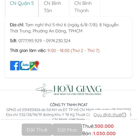
CN Quận 5
CN Bình
CN Bình
Tân
Thạnh
Địa chỉ:
Tạm nghỉ thứ 5-thứ 6 (ngày 6/8-7/8): 8 Nguyễn
Thời Trung, Phường An Đông, TPHCM
Sđt:
0777.195.929 - 0974.230.324
Thời gian làm việc:
9:00 - 18:00 (Thứ 2 - Thứ 7)
CÔNG TY TNHH PICAT
GPKD số 0314333426 do Sở KH và ĐT TP Hồ Chí Minh cấp ngày 05/04/2017
Quy định thuê
Địa chỉ: 532/28/34/19 đường Khu Y Tế Kỹ Thuật Cao, Phường An Lạc, TP Hồ
Chí Minh, Việt Nam
Thuê:
300.000
Đặt Thuê
Đặt Mua
Bán :
1.030.000