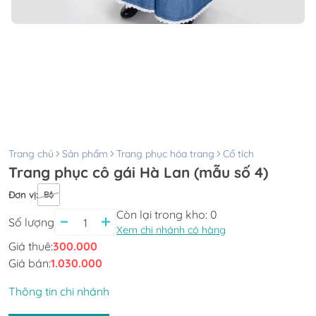
Trang chủ
Sản phẩm
Trang phục hóa trang
Cổ tích
Trang phục cô gái Hà Lan (mẫu số 4)
Đơn vị
:
Bộ
Còn lại trong kho:
0
Số lượng
Xem chi nhánh có hàng
Giá thuê:
300.000
Giá bán:
1.030.000
Thông tin chi nhánh