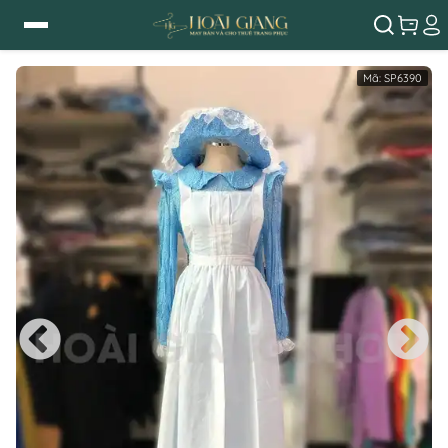
Mã:
SP6390