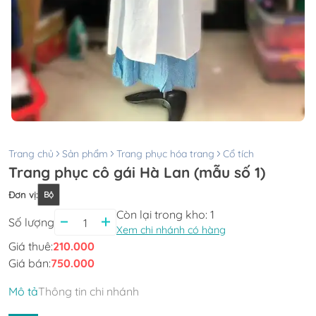
Trang chủ
Sản phẩm
Trang phục hóa trang
Cổ tích
Trang phục cô gái Hà Lan (mẫu số 1)
Đơn vị
:
Bộ
Còn lại trong kho:
1
Số lượng
Xem chi nhánh có hàng
Giá thuê:
210.000
Giá bán:
750.000
Mô tả
Thông tin chi nhánh