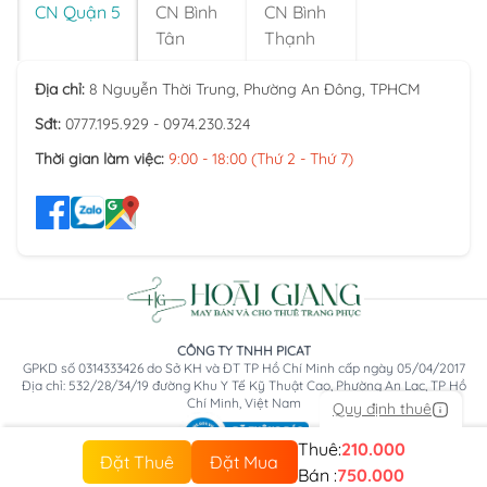
CN Quận 5
CN Bình
CN Bình
Tân
Thạnh
Địa chỉ:
8 Nguyễn Thời Trung, Phường An Đông, TPHCM
Sđt:
0777.195.929 - 0974.230.324
Thời gian làm việc:
9:00 - 18:00 (Thứ 2 - Thứ 7)
CÔNG TY TNHH PICAT
GPKD số 0314333426 do Sở KH và ĐT TP Hồ Chí Minh cấp ngày 05/04/2017
Địa chỉ: 532/28/34/19 đường Khu Y Tế Kỹ Thuật Cao, Phường An Lạc, TP Hồ
Chí Minh, Việt Nam
Quy định thuê
Thuê:
210.000
Đặt Thuê
Đặt Mua
Bán :
750.000