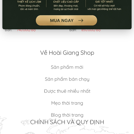
Mã:
SP3570
Mã:
SP3580
TRANG PHỤC HẢI TẶC 16 (BỘ)
TRANG PHỤC CƯỚP BIỂN 6
(BỘ)
Thuê:
250.000/Bộ
Thuê:
270.000/Bộ
Bán:
740.000/Bộ
Bán:
850.000/Bộ
Về Hoài Giang Shop
Sản phẩm mới
Sản phẩm bán chạy
Được thuê nhiều nhất
Mẹo thời trang
Blog thời trang
CHÍNH SÁCH VÀ QUY ĐỊNH