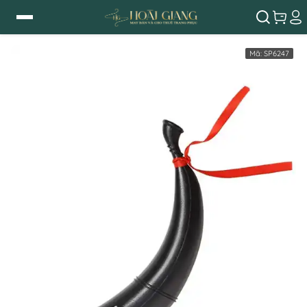
Mã:
SP6247