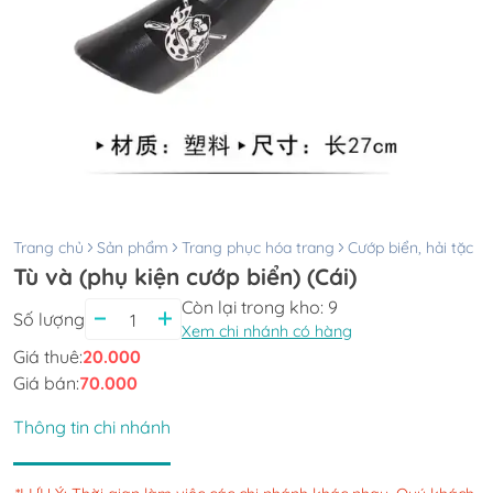
Trang chủ
Sản phẩm
Trang phục hóa trang
Cướp biển, hải tặc
Tù và (phụ kiện cướp biển) (Cái)
Còn lại trong kho:
9
Số lượng
Xem chi nhánh có hàng
Giá thuê:
20.000
Giá bán:
70.000
Thông tin chi nhánh