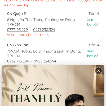
*LƯU Ý: Thời gian làm việc các chi nhánh khác nhau. Quý khách
vui lòng xem kỹ
CN Quận 5
Tồn: 4
8 Nguyễn Thời Trung, Phường An Đông,
Xem
TPHCM
bản đồ
0777.195.929
-
0974.230.324
9:00 - 18:00 (Thứ 2 - Thứ 7)
CN Bình Tân
Tồn: 4
759/3A Hương Lộ 2, Phường Bình Trị Đông,
Xem
TPHCM
bản đồ
0932.713.594
-
0986.324.594
9:00 - 18:00 (Thứ 2 - Thứ 7)
×
CN Bình Thạnh
Tồn: 1
58/6 Tân Cảng, Phường Thạnh Mỹ Tây,
Xem
TPHCM
bản đồ
086.7474.247
-
086.8644.086
9:00 - 18:00 (Thứ 2 - Chủ nhật)