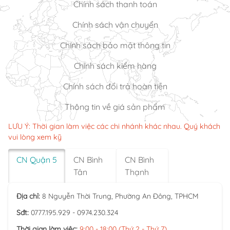
Chính sách thanh toán
Chính sách vận chuyển
Chính sách bảo mật thông tin
Chính sách kiểm hàng
Chính sách đổi trả hoàn tiền
Thông tin về giá sản phẩm
LƯU Ý: Thời gian làm việc các chi nhánh khác nhau. Quý khách
vui lòng xem kỹ
CN Quận 5
CN Bình
CN Bình
Tân
Thạnh
Địa chỉ:
8 Nguyễn Thời Trung, Phường An Đông, TPHCM
Sđt:
0777.195.929 - 0974.230.324
Thời gian làm việc:
9:00 - 18:00 (Thứ 2 - Thứ 7)