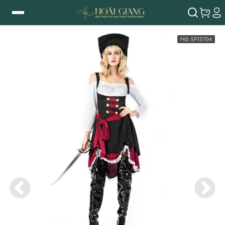
Mã:
SP13704