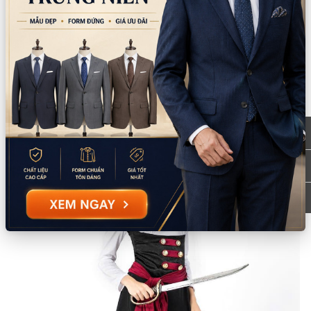
TPHCM
bản đồ
086.7474.247
-
086.8644.086
9:00 - 18:00 (Thứ 2 - Chủ nhật)
Mô tả sản phẩm