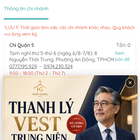
Thông tin chi nhánh
*LƯU Ý: Thời gian làm việc các chi nhánh khác nhau. Quý khách
vui lòng xem kỹ
CN Quận 5
Tồn: 0
Tạm nghỉ thứ 5-thứ 6 (ngày 6/8-7/8): 8
Xem
Nguyễn Thời Trung, Phường An Đông, TPHCM
bản đồ
0777.195.929
-
0974.230.324
9:00 - 18:00 (Thứ 2 - Thứ 7)
×
CN Bình Tân
Tồn: 2
Tạm nghỉ thứ 5-thứ 6 (ngày 6/8-7/8): 759/3A
Xem
Hương Lộ 2, Phường Bình Trị Đông, TPHCM
bản đồ
0932.713.594
-
0986.324.594
9:00 - 18:00 (Thứ 2 - Thứ 7)
CN Bình Thạnh
Tồn: 0
58/6 Tân Cảng, Phường Thạnh Mỹ Tây,
Xem