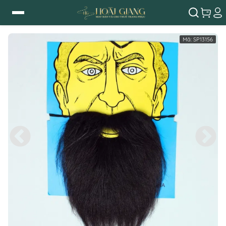
Mã:
SP13156