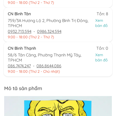
9:00 - 18:00 (Thứ 2 - Thứ 7)
CN Bình Tân
Tồn: 8
759/3A Hương Lộ 2, Phường Bình Trị Đông,
Xem
TPHCM
bản đồ
0932.713.594
-
0986.324.594
9:00 - 18:00 (Thứ 2 - Thứ 7)
CN Bình Thạnh
Tồn: 0
58/6 Tân Cảng, Phường Thạnh Mỹ Tây,
Xem
TPHCM
bản đồ
086.7474.247
-
086.8644.086
9:00 - 18:00 (Thứ 2 - Chủ nhật)
Mô tả sản phẩm