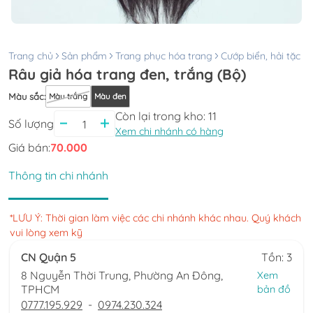
Trang chủ
Sản phẩm
Trang phục hóa trang
Cướp biển, hải tặc
Râu giả hóa trang đen, trắng (Bộ)
Màu sắc
:
Màu trắng
Màu đen
Còn lại trong kho:
11
Số lượng
Xem chi nhánh có hàng
Giá bán:
70.000
Thông tin chi nhánh
*LƯU Ý: Thời gian làm việc các chi nhánh khác nhau. Quý khách
vui lòng xem kỹ
CN Quận 5
Tồn: 3
8 Nguyễn Thời Trung, Phường An Đông,
Xem
TPHCM
bản đồ
0777.195.929
-
0974.230.324