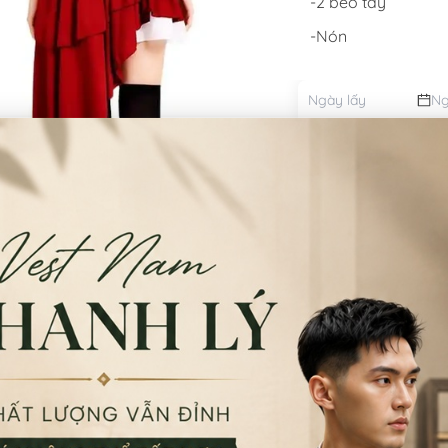
-2 bèo tay
-Nón
Đặt thu