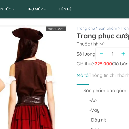
IN TỨC
TRỢ GIÚP
LIÊN HỆ
Trang chủ
Sản phẩm
Tran
Mã:
SP3550
Trang phục cướp
Thuộc tính:
Nữ
Số lượng
Giá thuê:
225.000
Giá bán
Mô tả
Thông tin chi nhán
Sản phẩm bao gồm:
-Áo
-Váy
-Dây nịt