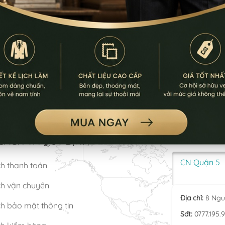
SÁCH VÀ QUY ĐỊNH
LƯU Ý: Thời gia
CN Quận 5
ch thanh toán
ch vận chuyển
Địa chỉ:
8 Ngu
h bảo mật thông tin
Sđt:
0777.195.