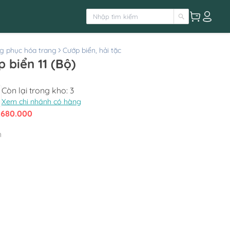
g phục hóa trang
Cướp biển, hải tặc
 biển 11 (Bộ)
Còn lại trong kho:
3
Xem chi nhánh có hàng
:
680.000
h