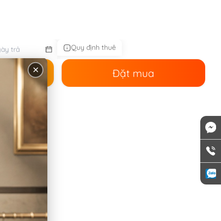
Quy định thuê
×
ê
Đặt mua