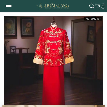
Mã:
SP10487