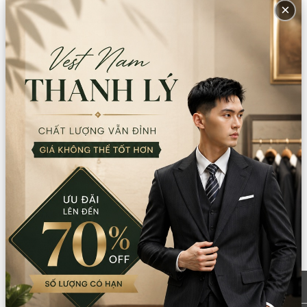
×
Trang chủ
Sản phẩm
Trang phục các nước
Trung Quốc
Đồ cưới, áo Khỏa
Áo khỏa CD-CR
Trang phục cưới Trung Quốc CN105 chú rể
(Bộ)
Size
:
M
Thuộc tính:
Nam
Còn lại trong kho:
1
Số lượng
Xem chi nhánh có hàng
Giá thuê:
500.000
Giá bán:
2.000.000
Thông tin chi nhánh
*LƯU Ý: Thời gian làm việc các chi nhánh khác nhau. Quý khách
vui lòng xem kỹ