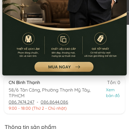
CN Quận 5
Tồn: 0
8 Nguyễn Thời Trung, Phường An Đông,
Xem
TPHCM
bản đồ
0777.195.929
-
0974.230.324
9:00 - 18:00 (Thứ 2 - Thứ 7)
CN Bình Tân
Tồn: 1
759/3A Hương Lộ 2, Phường Bình Trị Đông,
Xem
TPHCM
bản đồ
0932.713.594
-
0986.324.594
9:00 - 18:00 (Thứ 2 - Thứ 7)
CN Bình Thạnh
Tồn: 0
58/6 Tân Cảng, Phường Thạnh Mỹ Tây,
Xem
TPHCM
bản đồ
086.7474.247
-
086.8644.086
9:00 - 18:00 (Thứ 2 - Chủ nhật)
Thông tin sản phẩm