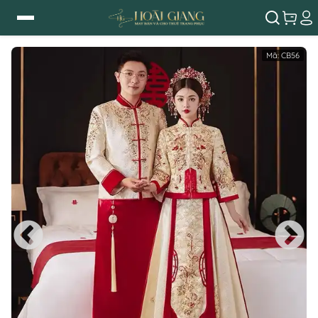
Mã:
CB56