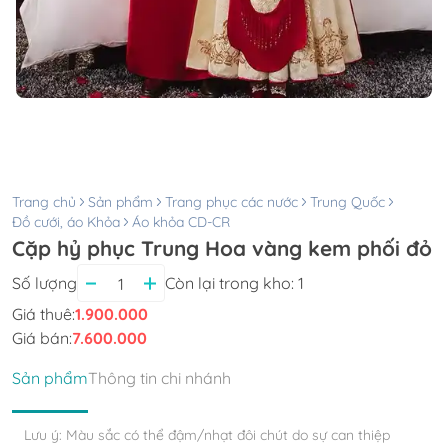
Trang chủ
Sản phẩm
Trang phục các nước
Trung Quốc
Đồ cưới, áo Khỏa
Áo khỏa CD-CR
Cặp hỷ phục Trung Hoa vàng kem phối đỏ
Số lượng
Còn lại trong kho:
1
Giá thuê:
1.900.000
Giá bán:
7.600.000
Sản phẩm
Thông tin chi nhánh
Lưu ý: Màu sắc có thể đậm/nhạt đôi chút do sự can thiệp