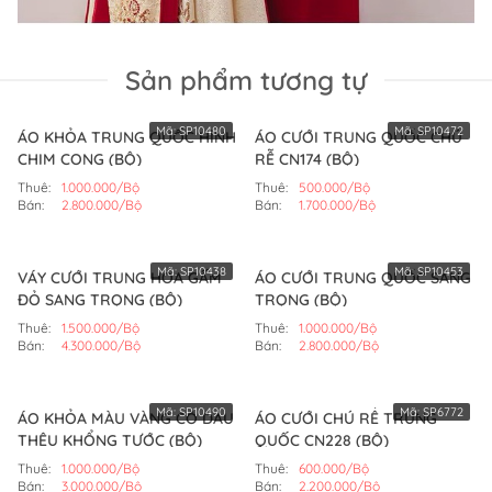
Sản phẩm tương tự
Mã:
SP10480
Mã:
SP10472
ÁO KHỎA TRUNG QUỐC HÌNH
ÁO CƯỚI TRUNG QUỐC CHÚ
CHIM CONG (BỘ)
RỄ CN174 (BỘ)
Thuê:
1.000.000/Bộ
Thuê:
500.000/Bộ
Bán:
2.800.000/Bộ
Bán:
1.700.000/Bộ
Mã:
SP10438
Mã:
SP10453
VÁY CƯỚI TRUNG HOA GẤM
ÁO CƯỚI TRUNG QUỐC SANG
ĐỎ SANG TRỌNG (BỘ)
TRỌNG (BỘ)
Thuê:
1.500.000/Bộ
Thuê:
1.000.000/Bộ
Bán:
4.300.000/Bộ
Bán:
2.800.000/Bộ
Mã:
SP10490
Mã:
SP6772
ÁO KHỎA MÀU VÀNG CÔ DÂU
ÁO CƯỚI CHÚ RỂ TRUNG
THÊU KHỔNG TƯỚC (BỘ)
QUỐC CN228 (BỘ)
Thuê:
1.000.000/Bộ
Thuê:
600.000/Bộ
Bán:
3.000.000/Bộ
Bán:
2.200.000/Bộ