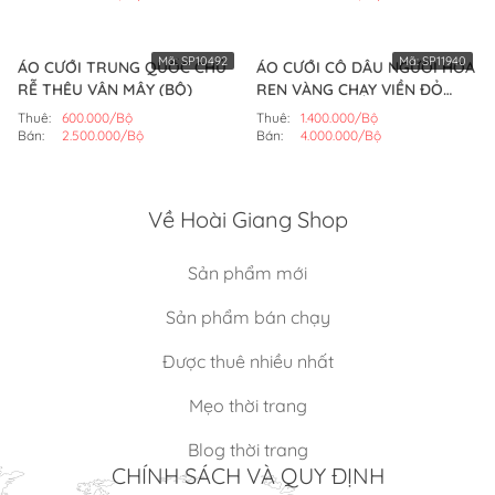
Mã:
SP10492
Mã:
SP11940
ÁO CƯỚI TRUNG QUỐC CHÚ
ÁO CƯỚI CÔ DÂU NGƯỜI HOA
RỄ THÊU VÂN MÂY (BỘ)
REN VÀNG CHẠY VIỀN ĐỎ
(BỘ)
Thuê:
600.000/Bộ
Thuê:
1.400.000/Bộ
Bán:
2.500.000/Bộ
Bán:
4.000.000/Bộ
Về Hoài Giang Shop
Sản phẩm mới
Sản phẩm bán chạy
Được thuê nhiều nhất
Mẹo thời trang
Blog thời trang
CHÍNH SÁCH VÀ QUY ĐỊNH