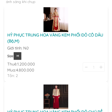
ánh sáng khi chụp
HỶ PHỤC TRUNG HOA VÀNG KEM PHỐI ĐỎ CÔ DÂU
(Bộ,M)
Giới tính
:
Nữ
Size
:
M
Thuê:
1.200.000
Mua:
4.800.000
Tồn:
2
HỶ PHỤC TRUNG HOA VÀNG KEM PHỐI ĐỎ CHÚ RỂ