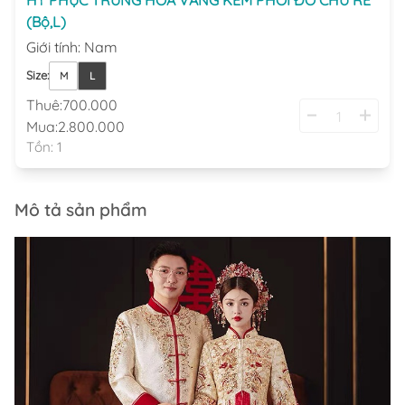
(Bộ,L)
Giới tính
:
Nam
Size
:
M
L
Thuê:
700.000
Mua:
2.800.000
Tồn:
1
Mô tả sản phẩm