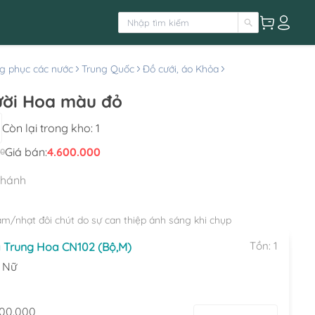
g phục các nước
Trung Quốc
Đồ cưới, áo Khỏa
ười Hoa màu đỏ
Còn lại trong kho:
1
Giá bán:
4.600.000
00
nhánh
ậm/nhạt đôi chút do sự can thiệp ánh sáng khi chụp
Tồn:
1
 Trung Hoa CN102 (Bộ,M)
:
Nữ
000.000