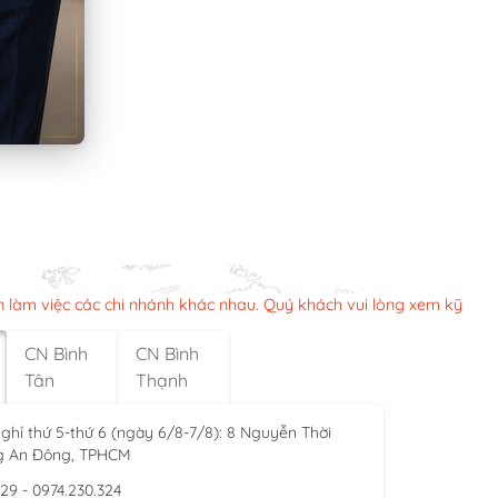
n làm việc các chi nhánh khác nhau. Quý khách vui lòng xem kỹ
CN Bình
CN Bình
Tân
Thạnh
ghỉ thứ 5-thứ 6 (ngày 6/8-7/8): 8 Nguyễn Thời
g An Đông, TPHCM
929 - 0974.230.324