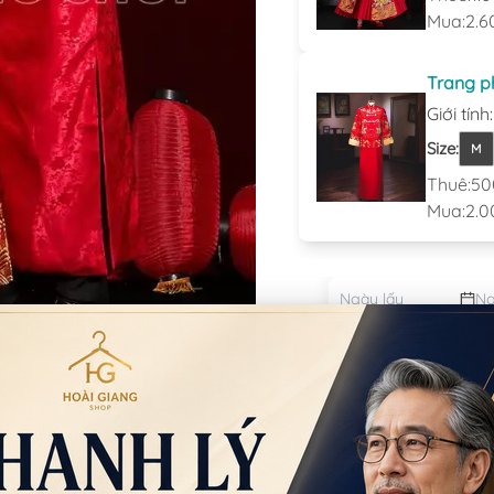
Mua:
2.6
Trang p
Giới tính
Size
:
M
Thuê:
50
Mua:
2.0
Đặt thu