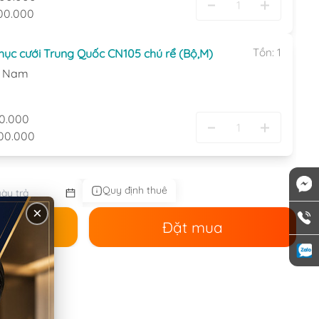
00.000
Tồn:
1
hục cưới Trung Quốc CN105 chú rể (Bộ,M)
:
Nam
0.000
00.000
Quy định thuê
×
ê
Đặt mua