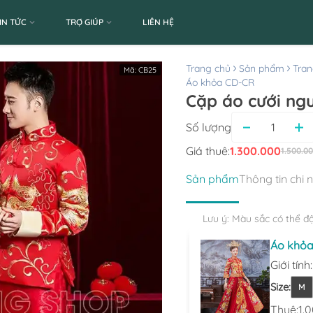
IN TỨC
TRỢ GIÚP
LIÊN HỆ
Trang chủ
Sản phẩm
Tran
Mã:
CB25
Áo khỏa CD-CR
Cặp áo cưới ng
Số lượng
Giá thuê:
1.300.000
1.500.0
Sản phẩm
Thông tin chi 
Lưu ý: Màu sắc có thể đ
Áo khỏa
Giới tính
Size
:
M
Thuê:
1.