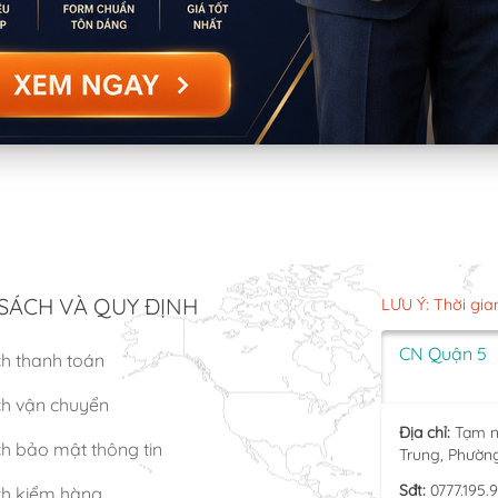
SÁCH VÀ QUY ĐỊNH
LƯU Ý: Thời gia
CN Quận 5
ch thanh toán
ch vận chuyển
Địa chỉ:
Tạm n
h bảo mật thông tin
Trung, Phườn
Sđt:
0777.195.
ch kiểm hàng