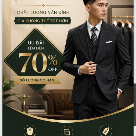
CN Quận 5
Tồn: 0
8 Nguyễn Thời Trung, Phường An Đông,
Xem
TPHCM
bản đồ
0777.195.929
-
0974.230.324
9:00 - 18:00 (Thứ 2 - Thứ 7)
CN Bình Tân
Tồn: 1
759/3A Hương Lộ 2, Phường Bình Trị Đông,
Xem
TPHCM
bản đồ
0932.713.594
-
0986.324.594
9:00 - 18:00 (Thứ 2 - Thứ 7)
CN Bình Thạnh
Tồn: 0
58/6 Tân Cảng, Phường Thạnh Mỹ Tây,
Xem
TPHCM
bản đồ
086.7474.247
-
086.8644.086
9:00 - 18:00 (Thứ 2 - Chủ nhật)
Thông tin sản phẩm