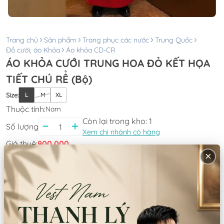
Trang chủ
Sản phẩm
Trang phục các nước
Trung Quốc
Đồ cưới, áo Khỏa
Áo khỏa CD-CR
ÁO KHỎA CƯỚI TRUNG HOA ĐỎ KẾT HỌA
TIẾT CHÚ RỂ (Bộ)
Size
:
L
M
XL
Thuộc tính:
Nam
Còn lại trong kho:
1
Số lượng
Xem chi nhánh có hàng
Giá thuê:
900.000
×
Giá bán:
3.000.000
Thông tin chi nhánh
*LƯU Ý: Thời gian làm việc các chi nhánh khác nhau. Quý khách
vui lòng xem kỹ