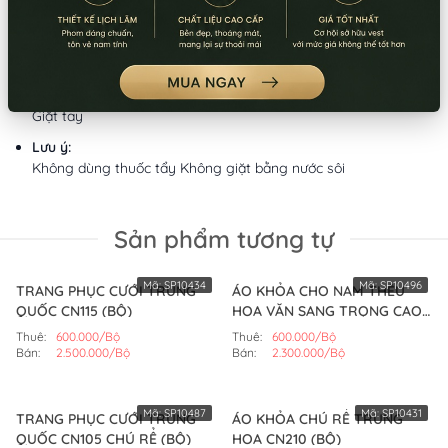
Chất liệu:
Phi mờ/Voan
Xuất xứ:
Trung Quốc
Hướng dẫn sử dụng:
Giặt tay
Lưu ý:
Không dùng thuốc tẩy Không giặt bằng nước sôi
Sản phẩm tương tự
Mã:
SP10434
Mã:
SP10496
TRANG PHỤC CƯỚI TRUNG
ÁO KHỎA CHO NAM THÊU
QUỐC CN115 (BỘ)
HOA VĂN SANG TRỌNG CAO
CẤP (BỘ)
Thuê:
600.000/Bộ
Thuê:
600.000/Bộ
Bán:
2.500.000/Bộ
Bán:
2.300.000/Bộ
Mã:
SP10487
Mã:
SP10431
TRANG PHỤC CƯỚI TRUNG
ÁO KHỎA CHÚ RỂ TRUNG
QUỐC CN105 CHÚ RỂ (BỘ)
HOA CN210 (BỘ)