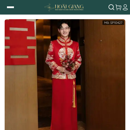
Mã:
SP10427