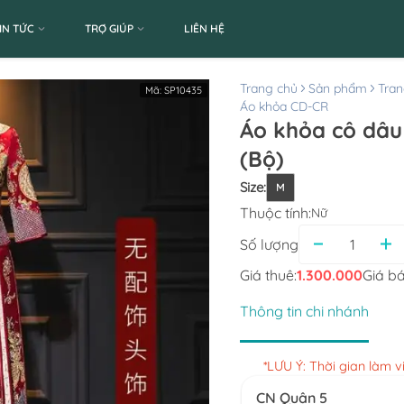
IN TỨC
TRỢ GIÚP
LIÊN HỆ
Trang chủ
Sản phẩm
Tran
Mã:
SP10435
Áo khỏa CD-CR
Áo khỏa cô dâu
(Bộ)
Size
:
M
Thuộc tính:
Nữ
Số lượng
Giá thuê:
1.300.000
Giá bá
Thông tin chi nhánh
*LƯU Ý: Thời gian làm 
CN Quận 5