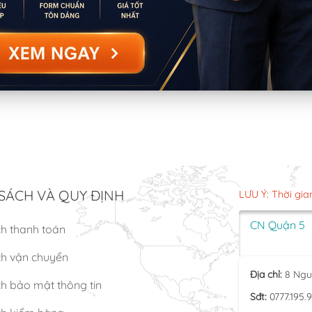
SÁCH VÀ QUY ĐỊNH
LƯU Ý: Thời gia
CN Quận 5
ch thanh toán
ch vận chuyển
Địa chỉ:
8 Ngu
h bảo mật thông tin
Sđt:
0777.195.