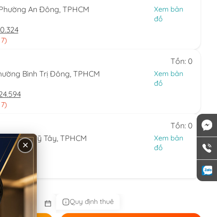
, Phường An Đông, TPHCM
Xem bản
đồ
0.324
 7)
Tồn: 0
hường Bình Trị Đông, TPHCM
Xem bản
đồ
24.594
 7)
Tồn: 0
ng Thạnh Mỹ Tây, TPHCM
Xem bản
×
đồ
44.086
 nhật)
Quy định thuê