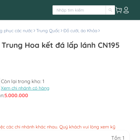
g phục các nước
Trung Quốc
Đồ cưới, áo Khỏa
 Trung Hoa kết đá lấp lánh CN195
Còn lại trong kho:
1
Xem chi nhánh có hàng
n:
5.000.000
việc các chi nhánh khác nhau. Quý khách vui lòng xem kỹ
Tồn: 1