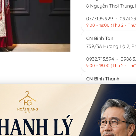
8 Nguyễn Thời Trung
0777.195.929
-
0974.23
9:00 - 18:00 (Thứ 2 - Thứ
CN Bình Tân
759/3A Hương Lộ 2, P
0932.713.594
-
0986.3
9:00 - 18:00 (Thứ 2 - Thứ
CN Bình Thạnh
58/6 Tân Cảng, Phườ
086.7474.247
-
086.86
9:00 - 18:00 (Thứ 2 - Chủ