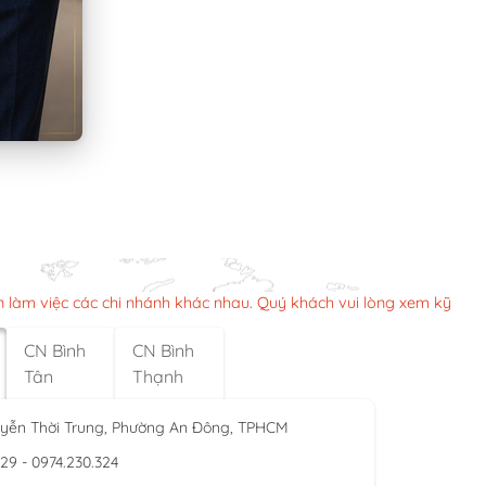
n làm việc các chi nhánh khác nhau. Quý khách vui lòng xem kỹ
CN Bình
CN Bình
Tân
Thạnh
yễn Thời Trung, Phường An Đông, TPHCM
929 - 0974.230.324