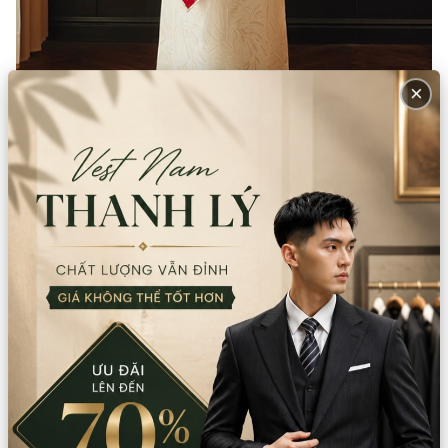
×
Trang chủ
Sản phẩm
Trang phục các nước
Trung Quốc
Đồ cưới, áo Khỏa
Áo khỏa CD-CR
Áo khỏa chú rể Trung Quốc kết ren (Bộ)
Size
:
M
L
XL
Thuộc tính:
Nam
Còn lại trong kho:
1
Số lượng
Xem chi nhánh có hàng
Giá thuê:
700.000