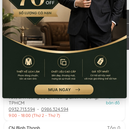
Giá bán:
2.500.000
Thông tin chi nhánh
*LƯU Ý: Thời gian làm việc các chi nhánh khác nhau. Quý khách
vui lòng xem kỹ
CN Quận 5
Tồn: 1
8 Nguyễn Thời Trung, Phường An Đông,
Xem
TPHCM
bản đồ
0777.195.929
-
0974.230.324
9:00 - 18:00 (Thứ 2 - Thứ 7)
CN Bình Tân
Tồn: 0
759/3A Hương Lộ 2, Phường Bình Trị Đông,
Xem
TPHCM
bản đồ
0932.713.594
-
0986.324.594
9:00 - 18:00 (Thứ 2 - Thứ 7)
CN Bình Thạnh
Tồn: 0