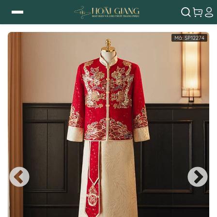
Mã:
SP12274