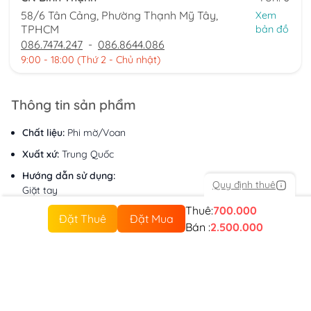
58/6 Tân Cảng, Phường Thạnh Mỹ Tây,
Xem
TPHCM
bản đồ
086.7474.247
-
086.8644.086
9:00 - 18:00 (Thứ 2 - Chủ nhật)
Thông tin sản phẩm
Chất liệu:
Phi mờ/Voan
Xuất xứ:
Trung Quốc
Hướng dẫn sử dụng:
Quy định thuê
Giặt tay
Thuê:
700.000
Lưu ý:
Đặt Thuê
Đặt Mua
Không dùng thuốc tẩy Không giặt bằng nước sôi
Bán :
2.500.000
Sản phẩm tương tự
Mã:
SP10437
Mã:
SP10461