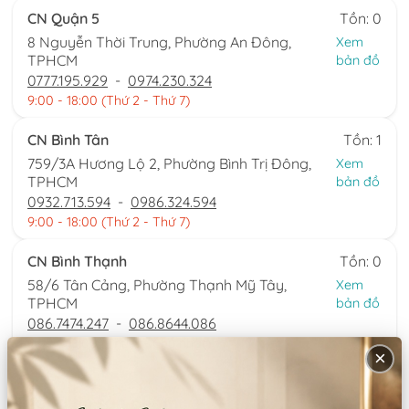
CN Quận 5
Tồn: 0
8 Nguyễn Thời Trung, Phường An Đông,
Xem
TPHCM
bản đồ
0777.195.929
-
0974.230.324
9:00 - 18:00 (Thứ 2 - Thứ 7)
CN Bình Tân
Tồn: 1
759/3A Hương Lộ 2, Phường Bình Trị Đông,
Xem
TPHCM
bản đồ
0932.713.594
-
0986.324.594
9:00 - 18:00 (Thứ 2 - Thứ 7)
CN Bình Thạnh
Tồn: 0
58/6 Tân Cảng, Phường Thạnh Mỹ Tây,
Xem
TPHCM
bản đồ
086.7474.247
-
086.8644.086
9:00 - 18:00 (Thứ 2 - Chủ nhật)
×
Thông tin sản phẩm