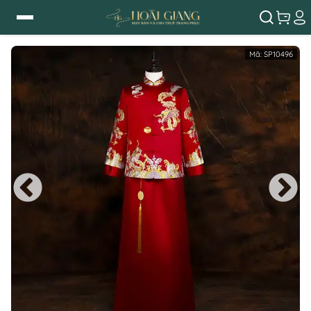
Mã:
SP10496