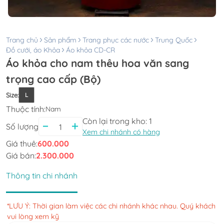
Trang chủ
Sản phẩm
Trang phục các nước
Trung Quốc
Đồ cưới, áo Khỏa
Áo khỏa CD-CR
Áo khỏa cho nam thêu hoa văn sang
trọng cao cấp (Bộ)
Size
:
L
Thuộc tính:
Nam
Còn lại trong kho:
1
Số lượng
Xem chi nhánh có hàng
Giá thuê:
600.000
Giá bán:
2.300.000
Thông tin chi nhánh
*LƯU Ý: Thời gian làm việc các chi nhánh khác nhau. Quý khách
vui lòng xem kỹ