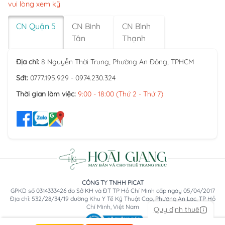
vui lòng xem kỹ
CN Quận 5
CN Bình
CN Bình
Tân
Thạnh
Địa chỉ:
8 Nguyễn Thời Trung, Phường An Đông, TPHCM
Sđt:
0777.195.929 - 0974.230.324
Thời gian làm việc:
9:00 - 18:00 (Thứ 2 - Thứ 7)
CÔNG TY TNHH PICAT
GPKD số 0314333426 do Sở KH và ĐT TP Hồ Chí Minh cấp ngày 05/04/2017
Địa chỉ: 532/28/34/19 đường Khu Y Tế Kỹ Thuật Cao, Phường An Lạc, TP Hồ
Chí Minh, Việt Nam
Quy định thuê