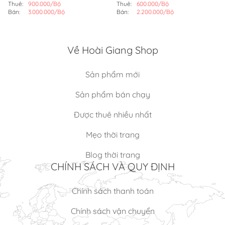
(BỘ)
Thuê:
900.000/Bộ
Thuê:
600.000/Bộ
Bán:
3.000.000/Bộ
Bán:
2.200.000/Bộ
Về Hoài Giang Shop
Sản phẩm mới
Sản phẩm bán chạy
Được thuê nhiều nhất
Mẹo thời trang
Blog thời trang
CHÍNH SÁCH VÀ QUY ĐỊNH
Chính sách thanh toán
Chính sách vận chuyển