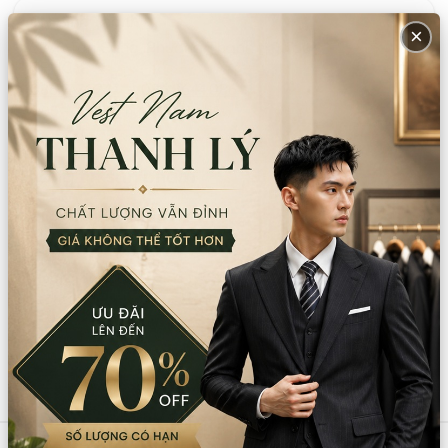
CN Bình Thạnh
Tồn: 1
×
58/6 Tân Cảng, Phường Thạnh Mỹ Tây,
Xem
TPHCM
bản đồ
086.7474.247
-
086.8644.086
9:00 - 18:00 (Thứ 2 - Chủ nhật)
Thông tin sản phẩm
Chất liệu:
Phi mờ/Voan
Xuất xứ:
Trung Quốc
Hướng dẫn sử dụng:
Giặt tay
Lưu ý:
Không dùng thuốc tẩy Không giặt bằng nước sôi
Sản phẩm tương tự