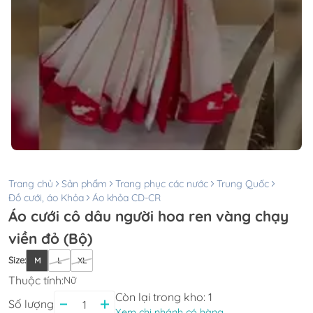
Trang chủ
Sản phẩm
Trang phục các nước
Trung Quốc
Đồ cưới, áo Khỏa
Áo khỏa CD-CR
Áo cưới cô dâu người hoa ren vàng chạy
viền đỏ (Bộ)
Size
:
M
L
XL
Thuộc tính:
Nữ
Còn lại trong kho:
1
Số lượng
Xem chi nhánh có hàng