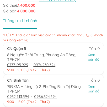
Giá thuê:
1.400.000
Giá bán:
4.000.000
Thông tin chi nhánh
*LƯU Ý: Thời gian làm việc các chi nhánh khác nhau. Quý khách
vui lòng xem kỹ
CN Quận 5
Tồn: 0
8 Nguyễn Thời Trung, Phường An Đông,
Xem
TPHCM
bản đồ
0777.195.929
-
0974.230.324
9:00 - 18:00 (Thứ 2 - Thứ 7)
CN Bình Tân
Tồn: 0
759/3A Hương Lộ 2, Phường Bình Trị Đông,
Xem
TPHCM
bản đồ
0932.713.594
-
0986.324.594
9:00 - 18:00 (Thứ 2 - Thứ 7)