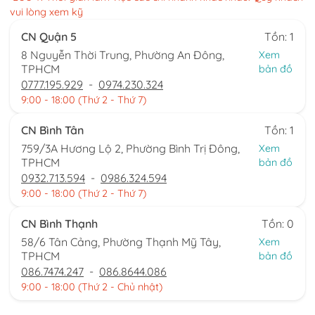
vui lòng xem kỹ
CN Quận 5
Tồn: 1
8 Nguyễn Thời Trung, Phường An Đông,
Xem
TPHCM
bản đồ
0777.195.929
-
0974.230.324
9:00 - 18:00 (Thứ 2 - Thứ 7)
CN Bình Tân
Tồn: 1
759/3A Hương Lộ 2, Phường Bình Trị Đông,
Xem
TPHCM
bản đồ
0932.713.594
-
0986.324.594
9:00 - 18:00 (Thứ 2 - Thứ 7)
CN Bình Thạnh
Tồn: 0
58/6 Tân Cảng, Phường Thạnh Mỹ Tây,
Xem
TPHCM
bản đồ
086.7474.247
-
086.8644.086
9:00 - 18:00 (Thứ 2 - Chủ nhật)