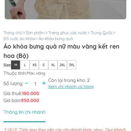
Trang chủ
Sản phẩm
Trang phục các nước
Trung Quốc
Đồ cưới, áo Khỏa
Áo khỏa bưng quả
Áo khỏa bưng quả nữ màu vàng kết ren
hoa (Bộ)
Size
:
M
L
XS
S
XL
2XL
3XL
Thuộc tính:
Màu vàng
Còn lại trong kho:
2
Số lượng
Xem chi nhánh có hàng
Giá thuê:
180.000
Giá bán:
850.000
Thông tin chi nhánh
*LƯU Ý: Thời gian làm việc các chi nhánh khác nhau. Quý khách