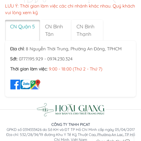
LƯU Ý: Thời gian làm việc các chi nhánh khác nhau. Quý khách
vui lòng xem kỹ
CN Quận 5
CN Bình
CN Bình
Tân
Thạnh
Địa chỉ:
8 Nguyễn Thời Trung, Phường An Đông, TPHCM
Sđt:
0777.195.929 - 0974.230.324
Thời gian làm việc:
9:00 - 18:00 (Thứ 2 - Thứ 7)
CÔNG TY TNHH PICAT
GPKD số 0314333426 do Sở KH và ĐT TP Hồ Chí Minh cấp ngày 05/04/2017
Địa chỉ: 532/28/34/19 đường Khu Y Tế Kỹ Thuật Cao, Phường An Lạc, TP Hồ
Chí Minh, Việt Nam