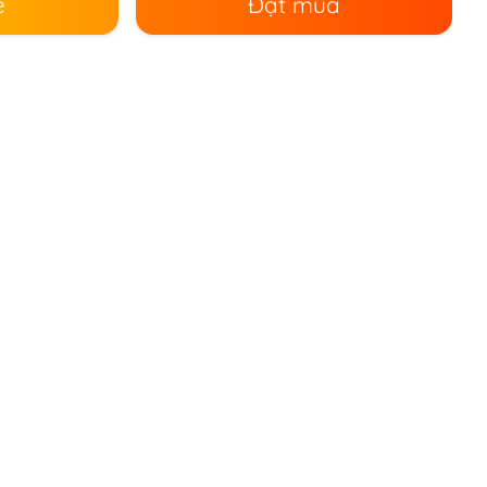
ê
Đặt mua
.