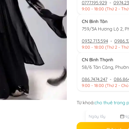
0777.195.929
-
0974.23
9:00 - 18:00 (Thứ 2 - Thứ
CN Bình Tân
759/3A Hương Lộ 2, P
0932.713.594
-
0986.3
9:00 - 18:00 (Thứ 2 - Thứ
CN Bình Thạnh
58/6 Tân Cảng, Phườ
086.7474.247
-
086.86
9:00 - 18:00 (Thứ 2 - Chủ
Từ khoá:
cho thuê trang 