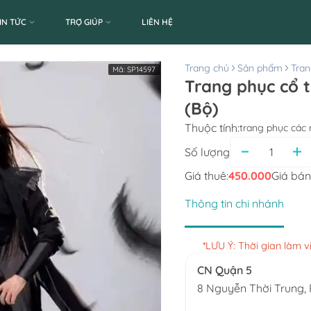
IN TỨC
TRỢ GIÚP
LIÊN HỆ
Trang chủ
Sản phẩm
Tran
Mã:
SP14597
Trang phục cổ trang nam kiếm hiệp tiên hiệp đen
(Bộ)
Thuộc tính:
trang phục các
Số lượng
Giá thuê:
450.000
Giá bán
Thông tin chi nhánh
*LƯU Ý: Thời gian làm 
CN Quận 5
8 Nguyễn Thời Trung