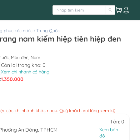
g phục các nước
Trung Quốc
 nước, Màu đen, Nam
Còn lại trong kho:
0
Xem chi nhánh có hàng
:
1.350.000
việc các chi nhánh khác nhau. Quý khách vui lòng xem kỹ
Tồn: 0
, Phường An Đông, TPHCM
Xem bản
đồ