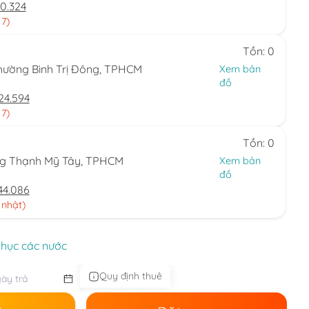
0.324
 7)
Tồn: 0
hường Bình Trị Đông, TPHCM
Xem bản
đồ
24.594
 7)
Tồn: 0
ng Thạnh Mỹ Tây, TPHCM
Xem bản
đồ
44.086
 nhật)
phục các nước
Quy định thuê