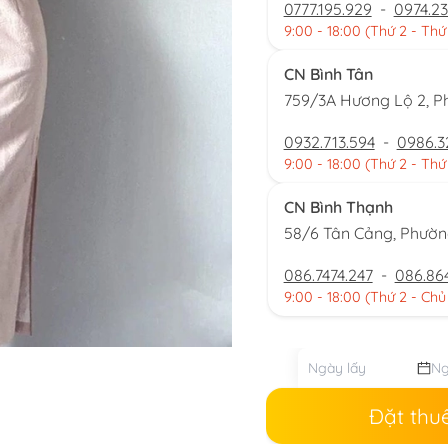
0777.195.929
-
0974.23
9:00 - 18:00 (Thứ 2 - Thứ
CN Bình Tân
759/3A Hương Lộ 2, P
0932.713.594
-
0986.3
9:00 - 18:00 (Thứ 2 - Thứ
CN Bình Thạnh
58/6 Tân Cảng, Phườ
086.7474.247
-
086.86
9:00 - 18:00 (Thứ 2 - Chủ
Đặt thu