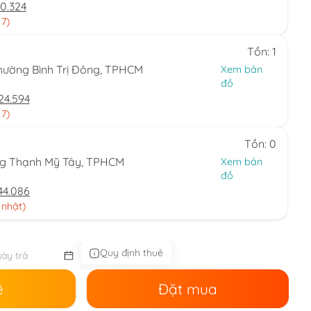
0.324
 7)
Tồn: 1
hường Bình Trị Đông, TPHCM
Xem bản
đồ
24.594
 7)
Tồn: 0
ng Thạnh Mỹ Tây, TPHCM
Xem bản
đồ
44.086
 nhật)
Quy định thuê
ê
Đặt mua