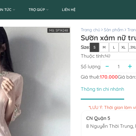
IN TỨC
TRỢ GIÚP
LIÊN HỆ
Trang chủ
Sản phẩm
Tran
Mã:
SP14248
Size
:
S
M
L
XL
2X
Thuộc tính:
Nữ
Số lượng
Giá thuê:
170.000
Giá bán:
Thông tin chi nhánh
*LƯU Ý: Thời gian làm 
CN Quận 5
8 Nguyễn Thời Trung