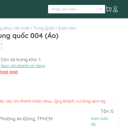
g phục các nước
Trung Quốc
Sườn xám
Sườn xám nữ trung quốc 004 (Áo)
L
Còn lại trong kho:
1
Xem chi nhánh có hàng
500.000
việc các chi nhánh khác nhau. Quý khách vui lòng xem kỹ
Tồn: 0
, Phường An Đông, TPHCM
Xem bản
đồ