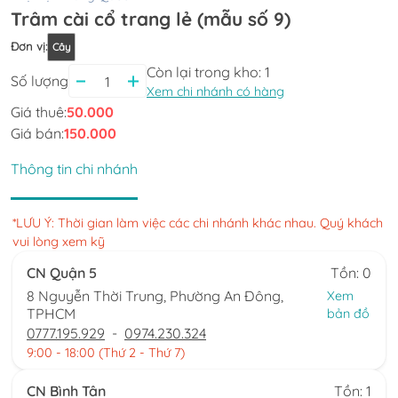
Trâm cài cổ trang lẻ (mẫu số 9)
Đơn vị
:
Cây
Còn lại trong kho:
1
Số lượng
Xem chi nhánh có hàng
Giá thuê:
50.000
Giá bán:
150.000
Thông tin chi nhánh
*LƯU Ý: Thời gian làm việc các chi nhánh khác nhau. Quý khách
vui lòng xem kỹ
CN Quận 5
Tồn: 0
8 Nguyễn Thời Trung, Phường An Đông,
Xem
TPHCM
bản đồ
0777.195.929
-
0974.230.324
9:00 - 18:00 (Thứ 2 - Thứ 7)
CN Bình Tân
Tồn: 1