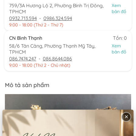
759/3A Hương Lộ 2, Phường Bình Trị Đông,
Xem
TPHCM
bản đồ
0932.713.594
-
0986.324.594
9:00 - 18:00 (Thứ 2 - Thứ 7)
CN Bình Thạnh
Tồn: 0
58/6 Tân Cảng, Phường Thạnh Mỹ Tây,
Xem
TPHCM
bản đồ
086.7474.247
-
086.8644.086
9:00 - 18:00 (Thứ 2 - Chủ nhật)
Mô tả sản phẩm
×