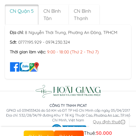
CN Quận 5
CN Bình
CN Bình
Tân
Thạnh
Địa chỉ:
8 Nguyễn Thời Trung, Phường An Đông, TPHCM
Sđt:
0777.195.929 - 0974.230.324
Thời gian làm việc:
9:00 - 18:00 (Thứ 2 - Thứ 7)
CÔNG TY TNHH PICAT
GPKD số 0314333426 do Sở KH và ĐT TP Hồ Chí Minh cấp ngày 05/04/2017
Địa chỉ: 532/28/34/19 đường Khu Y Tế Kỹ Thuật Cao, Phường An Lạc, TP Hồ
Chí Minh, Việt Nam
Quy định thuê
Thuê:
50.000