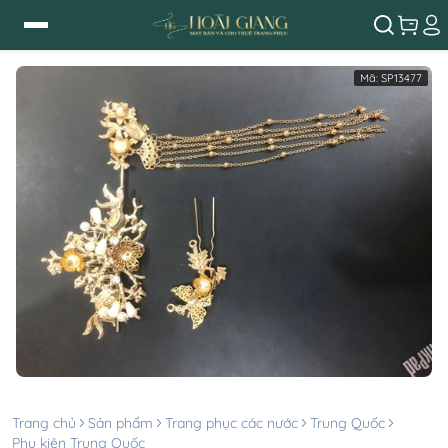
Mã:
SP13477
Trang chủ
Sản phẩm
Trang phục các nước
Trung Quốc
Phụ kiện Trung Quốc