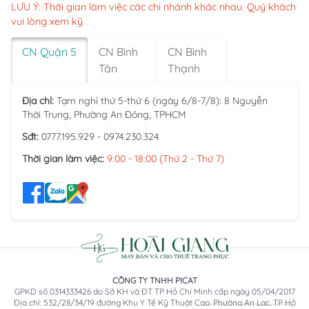
LƯU Ý: Thời gian làm việc các chi nhánh khác nhau. Quý khách
vui lòng xem kỹ
CN Quận 5
CN Bình
CN Bình
Tân
Thạnh
Địa chỉ:
Tạm nghỉ thứ 5-thứ 6 (ngày 6/8-7/8): 8 Nguyễn
Thời Trung, Phường An Đông, TPHCM
Sđt:
0777.195.929 - 0974.230.324
Thời gian làm việc:
9:00 - 18:00 (Thứ 2 - Thứ 7)
CÔNG TY TNHH PICAT
GPKD số 0314333426 do Sở KH và ĐT TP Hồ Chí Minh cấp ngày 05/04/2017
Địa chỉ: 532/28/34/19 đường Khu Y Tế Kỹ Thuật Cao, Phường An Lạc, TP Hồ