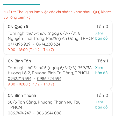
*LƯU Ý: Thời gian làm việc các chi nhánh khác nhau. Quý khách
vui lòng xem kỹ
CN Quận 5
Tồn: 0
Tạm nghỉ thứ 5-thứ 6 (ngày 6/8-7/8): 8
Xem
Nguyễn Thời Trung, Phường An Đông, TPHCM
bản đồ
0777.195.929
-
0974.230.324
9:00 - 18:00 (Thứ 2 - Thứ 7)
CN Bình Tân
Tồn: 1
Tạm nghỉ thứ 5-thứ 6 (ngày 6/8-7/8): 759/3A
Xem
Hương Lộ 2, Phường Bình Trị Đông, TPHCM
bản đồ
0932.713.594
-
0986.324.594
9:00 - 18:00 (Thứ 2 - Thứ 7)
CN Bình Thạnh
Tồn: 0
58/6 Tân Cảng, Phường Thạnh Mỹ Tây,
Xem
TPHCM
bản đồ
086.7474.247
-
086.8644.086