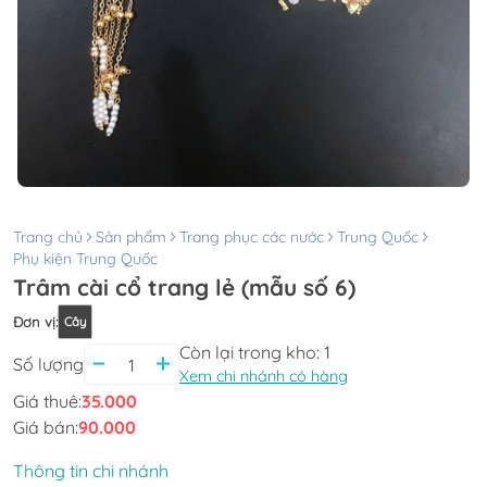
Trang chủ
Sản phẩm
Trang phục các nước
Trung Quốc
Phụ kiện Trung Quốc
Trâm cài cổ trang lẻ (mẫu số 6)
Đơn vị
:
Cây
Còn lại trong kho:
1
Số lượng
Xem chi nhánh có hàng
Giá thuê:
35.000
Giá bán:
90.000
Thông tin chi nhánh