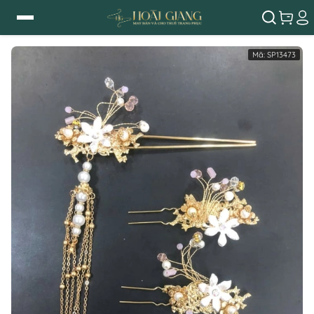
Mã:
SP13473