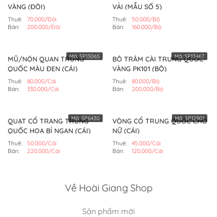
VÀNG (ĐÔI)
VẢI (MẪU SỐ 5)
Thuê:
70.000/Đôi
Thuê:
50.000/Bộ
Bán:
200.000/Đôi
Bán:
160.000/Bộ
Mã:
SP13065
Mã:
SP13467
MŨ/NÓN QUAN TRUNG
BÔ TRÂM CÀI TRUNG QUỐC
QUỐC MÀU ĐEN (CÁI)
VÀNG PK101 (BỘ)
Thuê:
80.000/Cái
Thuê:
80.000/Bộ
Bán:
330.000/Cái
Bán:
200.000/Bộ
Mã:
SP6430
Mã:
SP12901
QUẠT CỔ TRANG TRUNG
VÒNG CỔ TRUNG QUỐC CHO
QUỐC HOA BỈ NGẠN (CÁI)
NỮ (CÁI)
Thuê:
50.000/Cái
Thuê:
45.000/Cái
Bán:
220.000/Cái
Bán:
120.000/Cái
Về Hoài Giang Shop
Sản phẩm mới