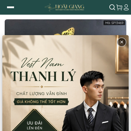
Mã:
SP13469
×