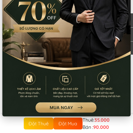
Trang chủ
Sản phẩm
Trang phục các nước
Trung Quốc
Phụ kiện Trung Quốc
Trâm cài cổ trang lẻ (mẫu số 2)
Đơn vị
:
Cây
Còn lại trong kho:
1
Số lượng
Xem chi nhánh có hàng
Quy định thuê
Giá thuê:
35.000
Giá bán:
90.000
Thuê:
35.000
Đặt Thuê
Đặt Mua
Bán :
90.000
Thông tin chi nhánh