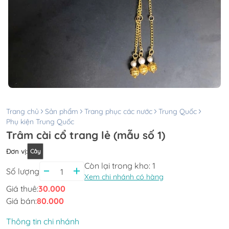
Trang chủ
Sản phẩm
Trang phục các nước
Trung Quốc
Phụ kiện Trung Quốc
Trâm cài cổ trang lẻ (mẫu số 1)
Đơn vị
:
Cây
Còn lại trong kho:
1
Số lượng
Xem chi nhánh có hàng
Giá thuê:
30.000
Giá bán:
80.000
Thông tin chi nhánh