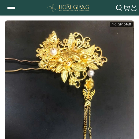
Mã:
SP13468