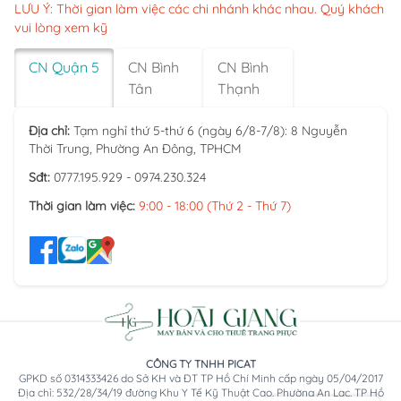
LƯU Ý: Thời gian làm việc các chi nhánh khác nhau. Quý khách
vui lòng xem kỹ
CN Quận 5
CN Bình
CN Bình
Tân
Thạnh
Địa chỉ:
Tạm nghỉ thứ 5-thứ 6 (ngày 6/8-7/8): 8 Nguyễn
Thời Trung, Phường An Đông, TPHCM
Sđt:
0777.195.929 - 0974.230.324
Thời gian làm việc:
9:00 - 18:00 (Thứ 2 - Thứ 7)
CÔNG TY TNHH PICAT
GPKD số 0314333426 do Sở KH và ĐT TP Hồ Chí Minh cấp ngày 05/04/2017
Địa chỉ: 532/28/34/19 đường Khu Y Tế Kỹ Thuật Cao, Phường An Lạc, TP Hồ