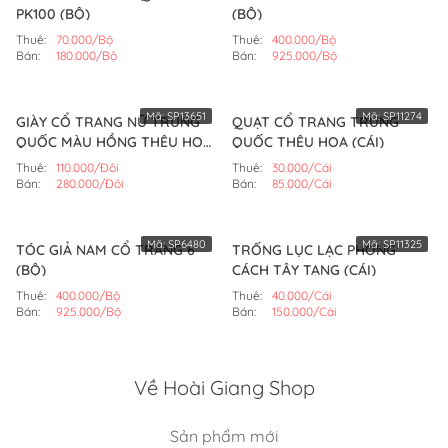
PK100 (BỘ)
(BỘ)
Thuê:
70.000/Bộ
Thuê:
400.000/Bộ
Bán:
180.000/Bộ
Bán:
925.000/Bộ
Mã:
SP13651
Mã:
SP11274
GIÀY CỔ TRANG NỮ TRUNG
QUẠT CỔ TRANG TRUNG
QUỐC MÀU HỒNG THÊU HOA
QUỐC THÊU HOA (CÁI)
NHỎ (ĐÔI)
Thuê:
110.000/Đôi
Thuê:
30.000/Cái
Bán:
280.000/Đôi
Bán:
85.000/Cái
Mã:
SP6480
Mã:
SP11325
TÓC GIẢ NAM CỔ TRANG 6
TRỐNG LỤC LẠC PHONG
(BỘ)
CÁCH TÂY TẠNG (CÁI)
Thuê:
400.000/Bộ
Thuê:
40.000/Cái
Bán:
925.000/Bộ
Bán:
150.000/Cái
Về Hoài Giang Shop
Sản phẩm mới