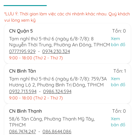
*LƯU Ý: Thời gian làm việc các chi nhánh khác nhau. Quý khách
vui lòng xem kỹ
CN Quận 5
Tồn: 0
Tạm nghỉ thứ 5-thứ 6 (ngày 6/8-7/8): 8
Xem
Nguyễn Thời Trung, Phường An Đông, TPHCM
bản đồ
0777.195.929
-
0974.230.324
9:00 - 18:00 (Thứ 2 - Thứ 7)
CN Bình Tân
Tồn: 1
Tạm nghỉ thứ 5-thứ 6 (ngày 6/8-7/8): 759/3A
Xem
Hương Lộ 2, Phường Bình Trị Đông, TPHCM
bản đồ
0932.713.594
-
0986.324.594
9:00 - 18:00 (Thứ 2 - Thứ 7)
CN Bình Thạnh
Tồn: 0
58/6 Tân Cảng, Phường Thạnh Mỹ Tây,
Xem
TPHCM
bản đồ
086.7474.247
-
086.8644.086