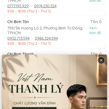
TPHCM
bản đồ
0777.195.929
-
0974.230.324
9:00 - 18:00 (Thứ 2 - Thứ 7)
CN Bình Tân
Tồn: 0
759/3A Hương Lộ 2, Phường Bình Trị Đông,
Xem
TPHCM
bản đồ
0932.713.594
-
0986.324.594
9:00 - 18:00 (Thứ 2 - Thứ 7)
CN Bình Thạnh
Tồn: 0
×
58/6 Tân Cảng, Phường Thạnh Mỹ Tây,
Xem
TPHCM
bản đồ
086.7474.247
-
086.8644.086
9:00 - 18:00 (Thứ 2 - Chủ nhật)
Sản phẩm tương tự
Mã:
SP13675
Mã:
SP12876