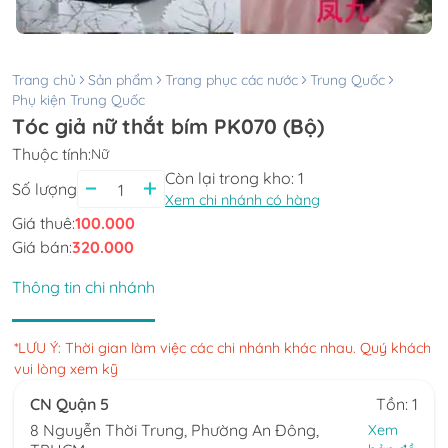
Trang chủ
Sản phẩm
Trang phục các nước
Trung Quốc
Phụ kiện Trung Quốc
Tóc giả nữ thắt bím PK070 (Bộ)
Thuộc tính:
Nữ
Còn lại trong kho:
1
Số lượng
Xem chi nhánh có hàng
Giá thuê:
100.000
Giá bán:
320.000
Thông tin chi nhánh
*LƯU Ý: Thời gian làm việc các chi nhánh khác nhau. Quý khách
vui lòng xem kỹ
CN Quận 5
Tồn: 1
8 Nguyễn Thời Trung, Phường An Đông,
Xem