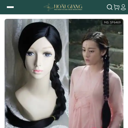
Mã:
SP6469