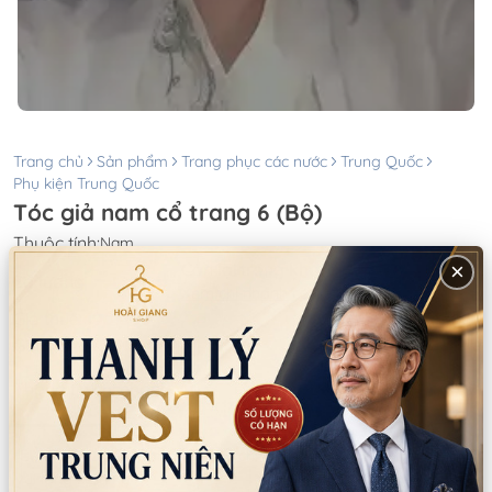
Trang chủ
Sản phẩm
Trang phục các nước
Trung Quốc
Phụ kiện Trung Quốc
Tóc giả nam cổ trang 6 (Bộ)
Thuộc tính:
Nam
×
Còn lại trong kho:
0
Số lượng
Xem chi nhánh có hàng
Giá thuê:
400.000
Giá bán:
925.000
Thông tin chi nhánh
*LƯU Ý: Thời gian làm việc các chi nhánh khác nhau. Quý khách
vui lòng xem kỹ