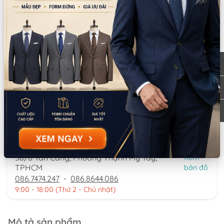
CN Quận 5
Tồn: 0
8 Nguyễn Thời Trung, Phường An Đông,
Xem
TPHCM
bản đồ
0777.195.929
-
0974.230.324
9:00 - 18:00 (Thứ 2 - Thứ 7)
CN Bình Tân
Tồn: 0
759/3A Hương Lộ 2, Phường Bình Trị Đông,
Xem
TPHCM
bản đồ
0932.713.594
-
0986.324.594
9:00 - 18:00 (Thứ 2 - Thứ 7)
CN Bình Thạnh
Tồn: 0
58/6 Tân Cảng, Phường Thạnh Mỹ Tây,
Xem
TPHCM
bản đồ
086.7474.247
-
086.8644.086
9:00 - 18:00 (Thứ 2 - Chủ nhật)
Mô tả sản phẩm