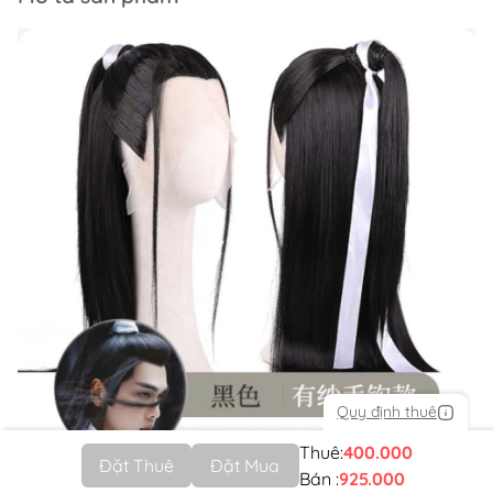
Quy định thuê
Thuê:
400.000
Đặt Thuê
Đặt Mua
Bán :
925.000