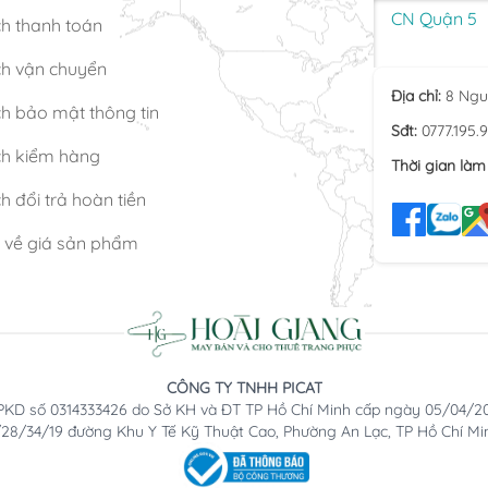
CN Quận 5
ch thanh toán
ch vận chuyển
Địa chỉ:
8 Ngu
h bảo mật thông tin
Sđt:
0777.195.
ch kiểm hàng
Thời gian làm 
h đổi trả hoàn tiền
n về giá sản phẩm
CÔNG TY TNHH PICAT
KD số 0314333426 do Sở KH và ĐT TP Hồ Chí Minh cấp ngày 05/04/2
2/28/34/19 đường Khu Y Tế Kỹ Thuật Cao, Phường An Lạc, TP Hồ Chí Mi