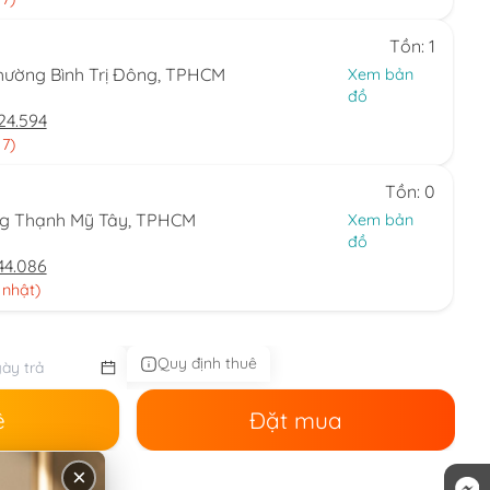
Tồn: 1
hường Bình Trị Đông, TPHCM
Xem bản
đồ
24.594
 7)
Tồn: 0
ng Thạnh Mỹ Tây, TPHCM
Xem bản
đồ
44.086
 nhật)
Quy định thuê
ê
Đặt mua
×