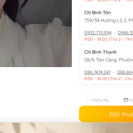
CN Bình Tân
759/3A Hương Lộ 2, P
0932.713.594
-
0986.3
9:00 - 18:00 (Thứ 2 - Thứ
CN Bình Thạnh
58/6 Tân Cảng, Phườ
086.7474.247
-
086.86
9:00 - 18:00 (Thứ 2 - Chủ
Đặt thu