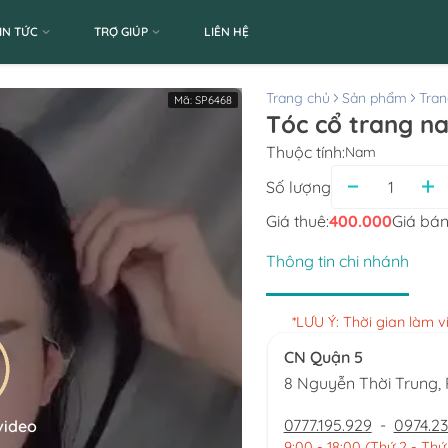
IN TỨC
TRỢ GIÚP
LIÊN HỆ
Trang chủ
Sản phẩm
Tran
Mã:
SP6468
Tóc cổ trang n
Thuộc tính:
Nam
Số lượng
Giá thuê:
400.000
Giá bán
Thông tin chi nhánh
*LƯU Ý: Thời gian làm 
CN Quận 5
8 Nguyễn Thời Trung
0777.195.929
-
0974.23
video
9:00 - 18:00 (Thứ 2 - Thứ