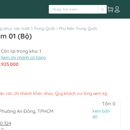
g phục các nước
Trung Quốc
Phụ kiện Trung Quốc
am 01 (Bộ)
Còn lại trong kho:
1
Xem chi nhánh có hàng
:
925.000
việc các chi nhánh khác nhau. Quý khách vui lòng xem kỹ
Tồn: 0
, Phường An Đông, TPHCM
Xem bản
đồ
0.324
 7)