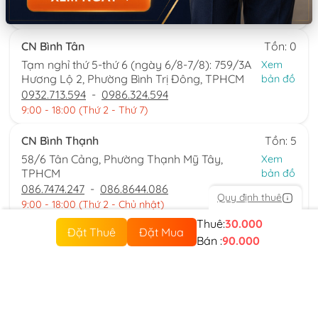
0777.195.929
-
0974.230.324
9:00 - 18:00 (Thứ 2 - Thứ 7)
CN Bình Tân
Tồn: 0
Tạm nghỉ thứ 5-thứ 6 (ngày 6/8-7/8): 759/3A
Xem
Hương Lộ 2, Phường Bình Trị Đông, TPHCM
bản đồ
0932.713.594
-
0986.324.594
9:00 - 18:00 (Thứ 2 - Thứ 7)
CN Bình Thạnh
Tồn: 5
58/6 Tân Cảng, Phường Thạnh Mỹ Tây,
Xem
TPHCM
bản đồ
086.7474.247
-
086.8644.086
Quy định thuê
9:00 - 18:00 (Thứ 2 - Chủ nhật)
Thuê:
30.000
Đặt Thuê
Đặt Mua
Bán :
90.000
Từ khoá:
trang phục chị hằng chú cuội
Sản phẩm tương tự