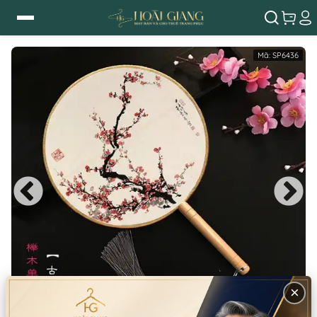
Mã:
SP6436
×