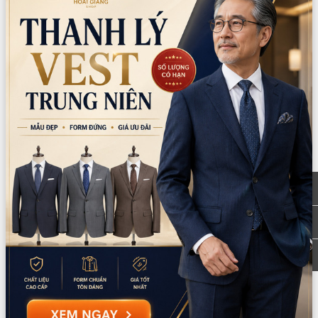
Trang chủ
Sản phẩm
Trang phục các nước
Trung Quốc
Phụ kiện Trung Quốc
Quạt cổ trang Trung Quốc nhiều kiểu (Cái)
Còn lại trong kho:
7
Số lượng
Xem chi nhánh có hàng
Giá thuê:
30.000
Giá bán:
90.000
Thông tin chi nhánh
*LƯU Ý: Thời gian làm việc các chi nhánh khác nhau. Quý khách
vui lòng xem kỹ
CN Quận 5
Tồn: 2
Tạm nghỉ thứ 5-thứ 6 (ngày 6/8-7/8): 8
Xem
Nguyễn Thời Trung, Phường An Đông, TPHCM
bản đồ