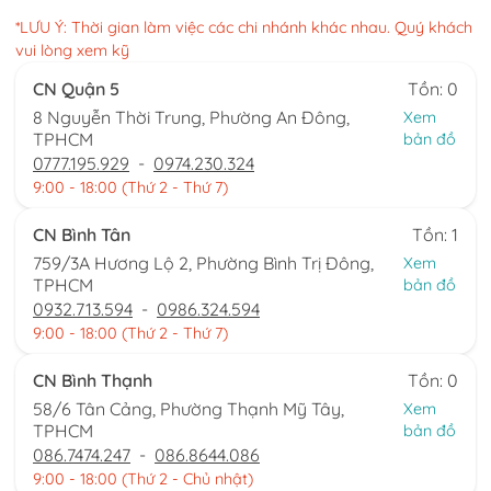
*LƯU Ý: Thời gian làm việc các chi nhánh khác nhau. Quý khách
vui lòng xem kỹ
CN Quận 5
Tồn: 0
8 Nguyễn Thời Trung, Phường An Đông,
Xem
TPHCM
bản đồ
0777.195.929
-
0974.230.324
9:00 - 18:00 (Thứ 2 - Thứ 7)
CN Bình Tân
Tồn: 1
759/3A Hương Lộ 2, Phường Bình Trị Đông,
Xem
TPHCM
bản đồ
0932.713.594
-
0986.324.594
9:00 - 18:00 (Thứ 2 - Thứ 7)
CN Bình Thạnh
Tồn: 0
58/6 Tân Cảng, Phường Thạnh Mỹ Tây,
Xem
TPHCM
bản đồ
086.7474.247
-
086.8644.086
9:00 - 18:00 (Thứ 2 - Chủ nhật)