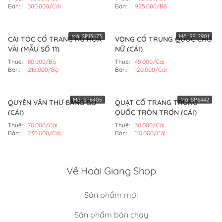
Bán:
300.000/Cái
Bán:
925.000/Bộ
Mã:
SP13673
Mã:
SP12901
CÀI TÓC CỔ TRANG NỮ HOA
VÒNG CỔ TRUNG QUỐC CHO
VẢI (MẪU SỐ 11)
NỮ (CÁI)
Thuê:
80.000/Bộ
Thuê:
45.000/Cái
Bán:
215.000/Bộ
Bán:
120.000/Cái
Mã:
SP6405
Mã:
SP6442
QUYỂN VĂN THƯ BẰNG GỖ
QUẠT CỔ TRANG TRUNG
(CÁI)
QUỐC TRÒN TRƠN (CÁI)
Thuê:
70.000/Cái
Thuê:
30.000/Cái
Bán:
230.000/Cái
Bán:
110.000/Cái
Về Hoài Giang Shop
Sản phẩm mới
Sản phẩm bán chạy