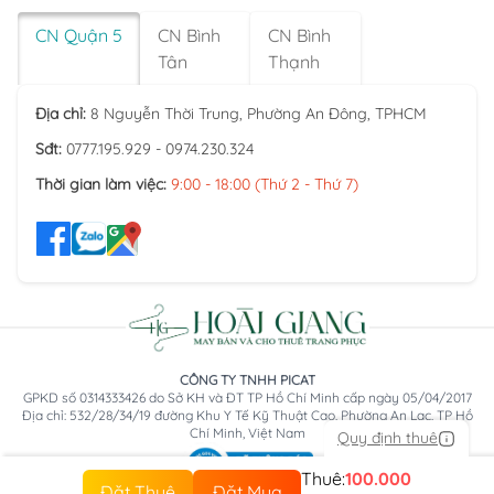
CN Quận 5
CN Bình
CN Bình
Tân
Thạnh
Địa chỉ:
8 Nguyễn Thời Trung, Phường An Đông, TPHCM
Sđt:
0777.195.929 - 0974.230.324
Thời gian làm việc:
9:00 - 18:00 (Thứ 2 - Thứ 7)
CÔNG TY TNHH PICAT
GPKD số 0314333426 do Sở KH và ĐT TP Hồ Chí Minh cấp ngày 05/04/2017
Địa chỉ: 532/28/34/19 đường Khu Y Tế Kỹ Thuật Cao, Phường An Lạc, TP Hồ
Chí Minh, Việt Nam
Quy định thuê
Thuê:
100.000
Đặt Thuê
Đặt Mua