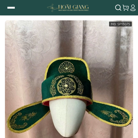
Mã:
SP13075