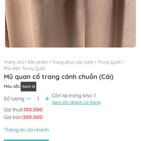
Trang chủ
Sản phẩm
Trang phục các nước
Trung Quốc
Phụ kiện Trung Quốc
Mũ quan cổ trang cánh chuồn (Cái)
Màu sắc
:
Xanh lá
Còn lại trong kho:
1
Số lượng
Xem chi nhánh có hàng
Giá thuê:
100.000
Giá bán:
300.000
Thông tin chi nhánh