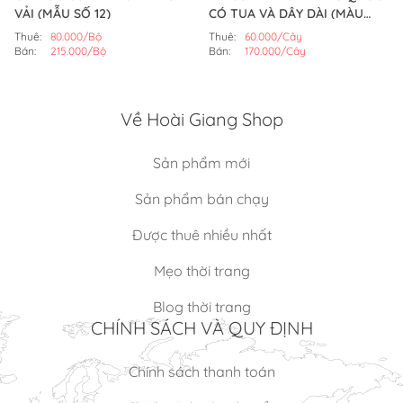
VẢI (MẪU SỐ 12)
CÓ TUA VÀ DÂY DÀI (MÀU
ĐỎ)
Thuê:
80.000/Bộ
Thuê:
60.000/Cây
Bán:
215.000/Bộ
Bán:
170.000/Cây
Về Hoài Giang Shop
Sản phẩm mới
Sản phẩm bán chạy
Được thuê nhiều nhất
Mẹo thời trang
Blog thời trang
CHÍNH SÁCH VÀ QUY ĐỊNH
Chính sách thanh toán