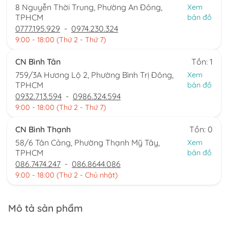
8 Nguyễn Thời Trung, Phường An Đông,
Xem
TPHCM
bản đồ
0777.195.929
-
0974.230.324
9:00 - 18:00 (Thứ 2 - Thứ 7)
CN Bình Tân
Tồn: 1
759/3A Hương Lộ 2, Phường Bình Trị Đông,
Xem
TPHCM
bản đồ
0932.713.594
-
0986.324.594
9:00 - 18:00 (Thứ 2 - Thứ 7)
CN Bình Thạnh
Tồn: 0
58/6 Tân Cảng, Phường Thạnh Mỹ Tây,
Xem
TPHCM
bản đồ
086.7474.247
-
086.8644.086
9:00 - 18:00 (Thứ 2 - Chủ nhật)
Mô tả sản phẩm