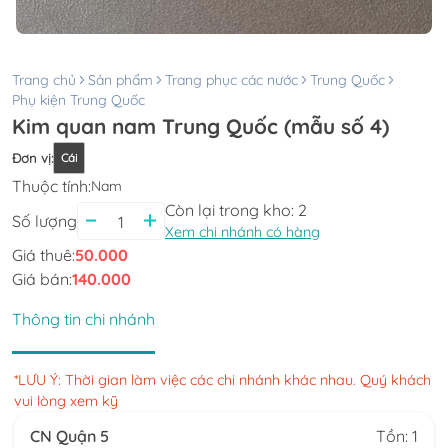
Trang chủ
Sản phẩm
Trang phục các nước
Trung Quốc
Phụ kiện Trung Quốc
Kim quan nam Trung Quốc (mẫu số 4)
Đơn vị
:
Cái
Thuộc tính:
Nam
Còn lại trong kho:
2
Số lượng
Xem chi nhánh có hàng
Giá thuê:
50.000
Giá bán:
140.000
Thông tin chi nhánh
*LƯU Ý: Thời gian làm việc các chi nhánh khác nhau. Quý khách
vui lòng xem kỹ
CN Quận 5
Tồn: 1