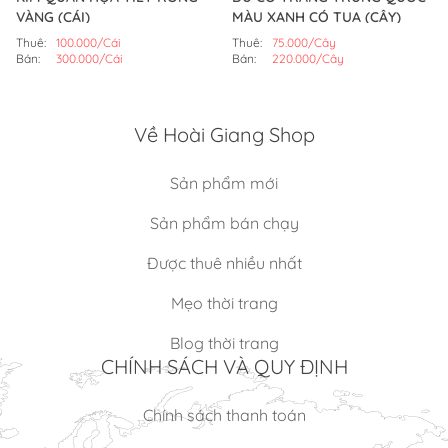
VÀNG (CÁI)
MÀU XANH CÓ TUA (CÂY)
Thuê:
100.000/Cái
Thuê:
75.000/Cây
Bán:
300.000/Cái
Bán:
220.000/Cây
Về Hoài Giang Shop
Sản phẩm mới
Sản phẩm bán chạy
Được thuê nhiều nhất
Mẹo thời trang
Blog thời trang
CHÍNH SÁCH VÀ QUY ĐỊNH
Chính sách thanh toán