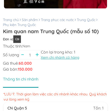
Trang chủ
Sản phẩm
Trang phục các nước
Trung Quốc
Phụ kiện Trung Quốc
Kim quan nam Trung Quốc (mẫu số 10)
Đơn vị
:
Cái
Thuộc tính:
Nam
Còn lại trong kho:
1
Số lượng
Xem chi nhánh có hàng
Giá thuê:
60.000
Giá bán:
150.000
Thông tin chi nhánh
*LƯU Ý: Thời gian làm việc các chi nhánh khác nhau. Quý khách
vui lòng xem kỹ
CN Quận 5
Tồn: 1