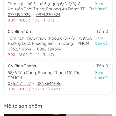
Tạm nghỉ thứ 5-thứ 6 (ngày 6/8-7/8): 8
Xem
Nguyễn Thời Trung, Phường An Đông, TPHCM
bản đồ
0777.195.929
-
0974.230.324
9:00 - 18:00 (Thứ 2 - Thứ 7)
CN Bình Tân
Tồn: 0
Tạm nghỉ thứ 5-thứ 6 (ngày 6/8-7/8): 759/3A
Xem
Hương Lộ 2, Phường Bình Trị Đông, TPHCM
bản đồ
0932.713.594
-
0986.324.594
9:00 - 18:00 (Thứ 2 - Thứ 7)
CN Bình Thạnh
Tồn: 0
58/6 Tân Cảng, Phường Thạnh Mỹ Tây,
Xem
TPHCM
bản đồ
086.7474.247
-
086.8644.086
9:00 - 18:00 (Thứ 2 - Chủ nhật)
Mô tả sản phẩm