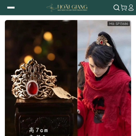
Mã:
SP13686