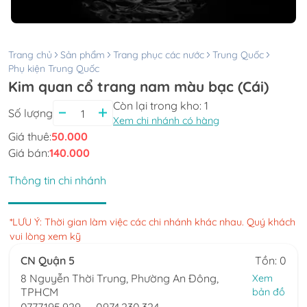
Trang chủ
Sản phẩm
Trang phục các nước
Trung Quốc
Phụ kiện Trung Quốc
Kim quan cổ trang nam màu bạc (Cái)
Còn lại trong kho:
1
Số lượng
Xem chi nhánh có hàng
Giá thuê:
50.000
Giá bán:
140.000
Thông tin chi nhánh
*LƯU Ý: Thời gian làm việc các chi nhánh khác nhau. Quý khách
vui lòng xem kỹ
CN Quận 5
Tồn: 0
8 Nguyễn Thời Trung, Phường An Đông,
Xem
TPHCM
bản đồ