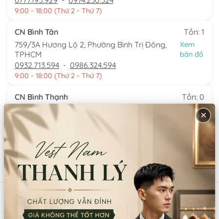
0777.195.929
-
0974.230.324
9:00 - 18:00 (Thứ 2 - Thứ 7)
CN Bình Tân
Tồn: 1
759/3A Hương Lộ 2, Phường Bình Trị Đông,
Xem
TPHCM
bản đồ
0932.713.594
-
0986.324.594
9:00 - 18:00 (Thứ 2 - Thứ 7)
CN Bình Thạnh
Tồn: 0
58/6 Tân Cảng, Phường Thạnh Mỹ Tây,
Xem
×
TPHCM
bản đồ
086.7474.247
-
086.8644.086
9:00 - 18:00 (Thứ 2 - Chủ nhật)
Sản phẩm tương tự
Mã:
SP6492
Mã:
SP6453
CÀI ĐẦU TRUNG QUỐC NAM
MŨ CỔ TRANG TRUNG QUỐC
PK054 (CÁI)
PK084 (CÁI)