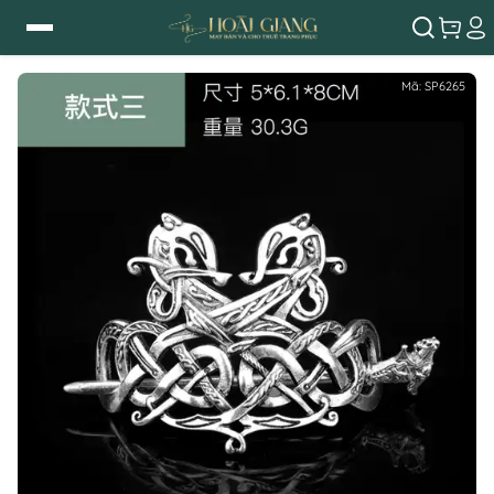
Mã:
SP6265