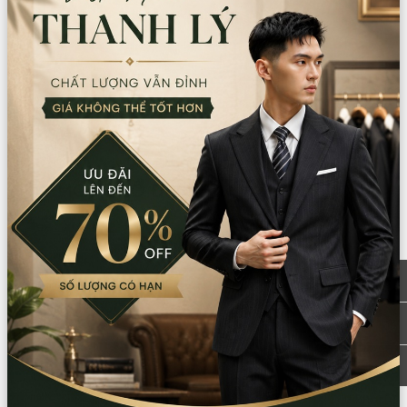
Trang chủ
Sản phẩm
Trang phục các nước
Trung Quốc
Phụ kiện Trung Quốc
GIÀY MÔNG CỔ ĐEN VÂN VÀNG (Đôi)
Size
:
44
39
40
41
42
43
38
Còn lại trong kho:
1
Số lượng
Xem chi nhánh có hàng
Giá thuê:
70.000
Giá bán:
200.000
Thông tin chi nhánh
*LƯU Ý: Thời gian làm việc các chi nhánh khác nhau. Quý khách