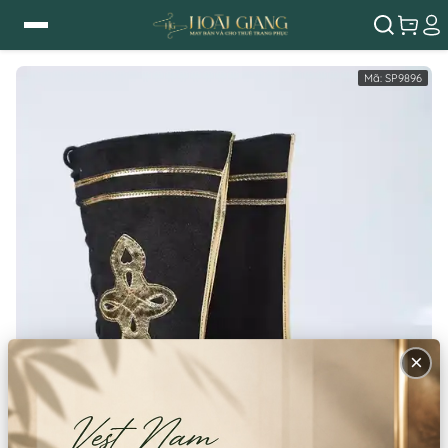
Mã:
SP9896
×