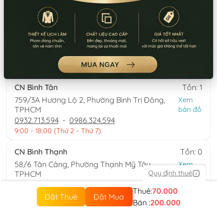
vui lòng xem kỹ
CN Quận 5
Tồn: 0
8 Nguyễn Thời Trung, Phường An Đông,
Xem
TPHCM
bản đồ
0777.195.929
-
0974.230.324
9:00 - 18:00 (Thứ 2 - Thứ 7)
CN Bình Tân
Tồn: 1
759/3A Hương Lộ 2, Phường Bình Trị Đông,
Xem
TPHCM
bản đồ
0932.713.594
-
0986.324.594
9:00 - 18:00 (Thứ 2 - Thứ 7)
CN Bình Thạnh
Tồn: 0
58/6 Tân Cảng, Phường Thạnh Mỹ Tây,
Xem
Quy định thuê
TPHCM
bản đồ
086.7474.247
-
086.8644.086
Thuê:
70.000
9:00 - 18:00 (Thứ 2 - Chủ nhật)
Đặt Thuê
Đặt Mua
Bán :
200.000