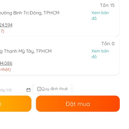
Tồn: 15
hường Bình Trị Đông, TPHCM
Xem bản
đồ
24.594
 7)
Tồn: 0
ng Thạnh Mỹ Tây, TPHCM
Xem bản
đồ
44.086
 nhật)
Quy định thuê
ê
Đặt mua