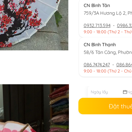
CN Bình Tân
759/3A Hương Lộ 2, P
0932.713.594
-
0986.3
9:00 - 18:00 (Thứ 2 - Thứ
CN Bình Thạnh
58/6 Tân Cảng, Phườ
086.7474.247
-
086.86
9:00 - 18:00 (Thứ 2 - Chủ
Đặt thu