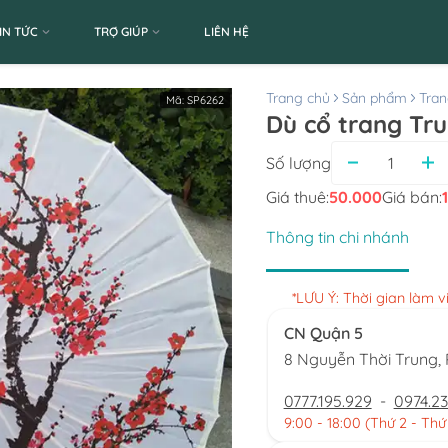
IN TỨC
TRỢ GIÚP
LIÊN HỆ
Trang chủ
Sản phẩm
Tran
Mã:
SP6262
Dù cổ trang Tru
Số lượng
Giá thuê:
50.000
Giá bán:
Thông tin chi nhánh
*LƯU Ý: Thời gian làm 
CN Quận 5
8 Nguyễn Thời Trung
0777.195.929
-
0974.23
9:00 - 18:00 (Thứ 2 - Thứ