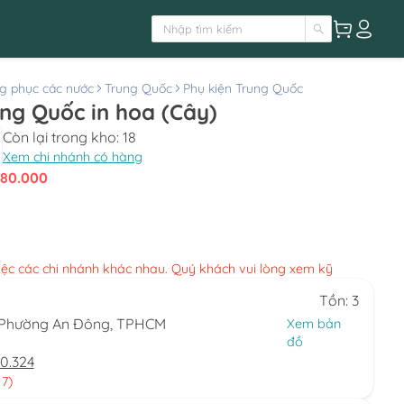
g phục các nước
Trung Quốc
Phụ kiện Trung Quốc
ng Quốc in hoa (Cây)
Còn lại trong kho:
18
Xem chi nhánh có hàng
180.000
việc các chi nhánh khác nhau. Quý khách vui lòng xem kỹ
Tồn: 3
, Phường An Đông, TPHCM
Xem bản
đồ
0.324
 7)