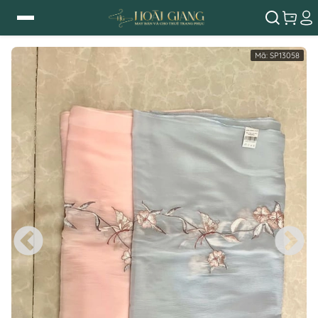
Mã:
SP13058