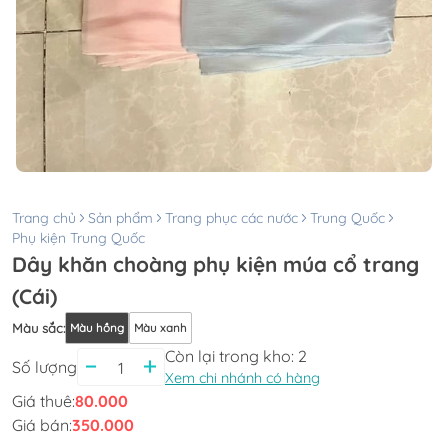
Trang chủ
Sản phẩm
Trang phục các nước
Trung Quốc
Phụ kiện Trung Quốc
Dây khăn choàng phụ kiện múa cổ trang
(Cái)
Màu sắc
:
Màu hồng
Màu xanh
Còn lại trong kho:
2
Số lượng
Xem chi nhánh có hàng
Giá thuê:
80.000
Giá bán:
350.000