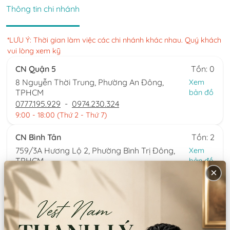
Thông tin chi nhánh
*LƯU Ý: Thời gian làm việc các chi nhánh khác nhau. Quý khách
vui lòng xem kỹ
CN Quận 5
Tồn: 0
8 Nguyễn Thời Trung, Phường An Đông,
Xem
TPHCM
bản đồ
0777.195.929
-
0974.230.324
9:00 - 18:00 (Thứ 2 - Thứ 7)
CN Bình Tân
Tồn: 2
759/3A Hương Lộ 2, Phường Bình Trị Đông,
Xem
TPHCM
bản đồ
×
0932.713.594
-
0986.324.594
9:00 - 18:00 (Thứ 2 - Thứ 7)
CN Bình Thạnh
Tồn: 0
58/6 Tân Cảng, Phường Thạnh Mỹ Tây,
Xem
TPHCM
bản đồ