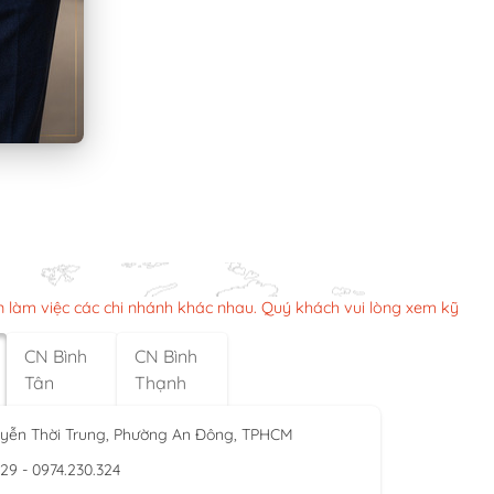
n làm việc các chi nhánh khác nhau. Quý khách vui lòng xem kỹ
CN Bình
CN Bình
Tân
Thạnh
yễn Thời Trung, Phường An Đông, TPHCM
929 - 0974.230.324