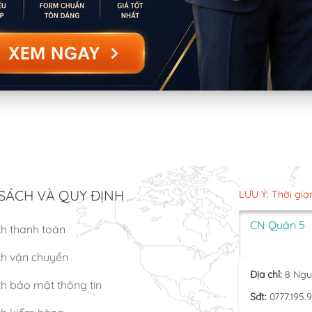
SÁCH VÀ QUY ĐỊNH
LƯU Ý: Thời gia
CN Quận 5
ch thanh toán
ch vận chuyển
Địa chỉ:
8 Ngu
h bảo mật thông tin
Sđt:
0777.195.