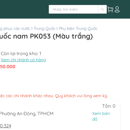
g phục các nước
Trung Quốc
Phụ kiện Trung Quốc
Quốc nam PK053 (Màu trắng)
Còn lại trong kho:
1
Xem chi nhánh có hàng
150.000
việc các chi nhánh khác nhau. Quý khách vui lòng xem kỹ
Tồn: 0
, Phường An Đông, TPHCM
Xem bản
đồ
0.324