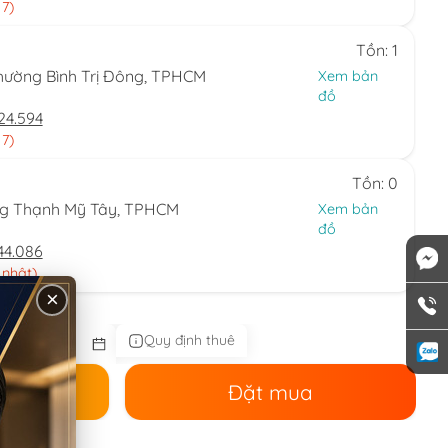
 7)
Tồn: 1
hường Bình Trị Đông, TPHCM
Xem bản
đồ
24.594
 7)
Tồn: 0
ng Thạnh Mỹ Tây, TPHCM
Xem bản
đồ
44.086
 nhật)
×
Quy định thuê
ê
Đặt mua