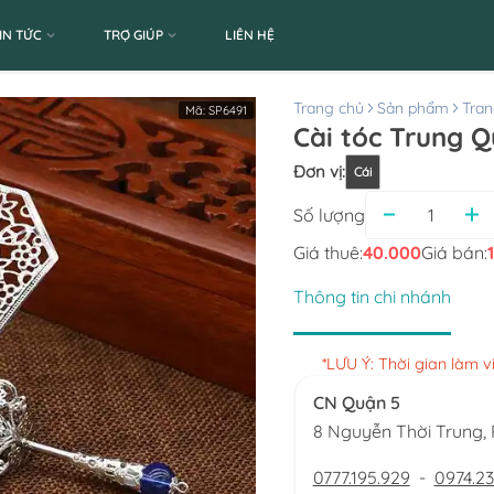
IN TỨC
TRỢ GIÚP
LIÊN HỆ
Trang chủ
Sản phẩm
Tran
Mã:
SP6491
Cài tóc Trung 
Đơn vị
:
Cái
Số lượng
Giá thuê:
40.000
Giá bán:
Thông tin chi nhánh
*LƯU Ý: Thời gian làm 
CN Quận 5
8 Nguyễn Thời Trung
0777.195.929
-
0974.23