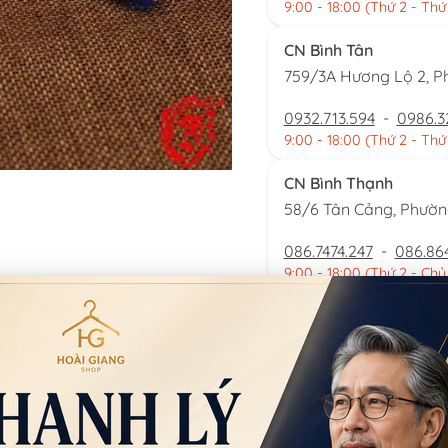
9:00 - 18:00 (Thứ 2 - Thứ
CN Bình Tân
759/3A Hương Lộ 2, P
0932.713.594
-
0986.3
9:00 - 18:00 (Thứ 2 - Thứ
CN Bình Thạnh
58/6 Tân Cảng, Phườ
086.7474.247
-
086.86
9:00 - 18:00 (Thứ 2 - Chủ
Đặt thu