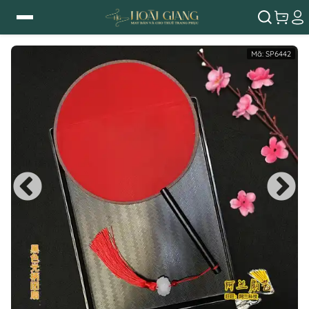
Mã:
SP6442