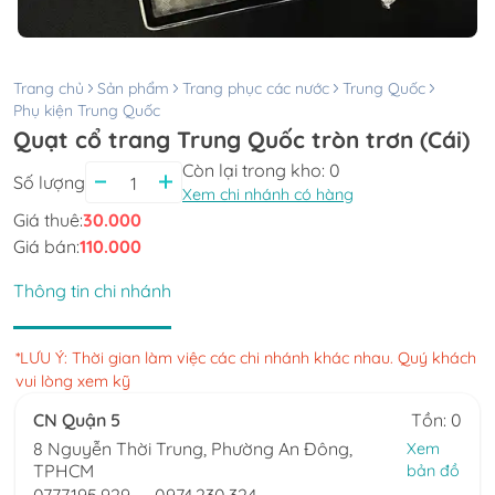
Trang chủ
Sản phẩm
Trang phục các nước
Trung Quốc
Phụ kiện Trung Quốc
Quạt cổ trang Trung Quốc tròn trơn (Cái)
Còn lại trong kho:
0
Số lượng
Xem chi nhánh có hàng
Giá thuê:
30.000
Giá bán:
110.000
Thông tin chi nhánh
*LƯU Ý: Thời gian làm việc các chi nhánh khác nhau. Quý khách
vui lòng xem kỹ
CN Quận 5
Tồn: 0
8 Nguyễn Thời Trung, Phường An Đông,
Xem
TPHCM
bản đồ