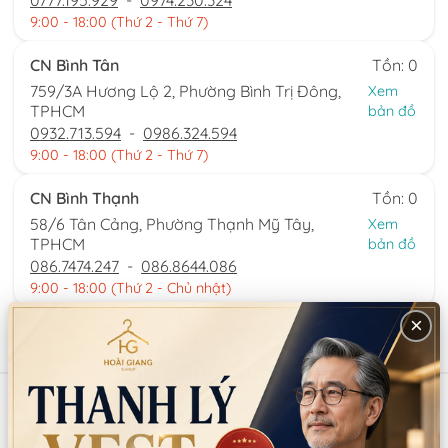
0777.195.929
-
0974.230.324
9:00 - 18:00 (Thứ 2 - Thứ 7)
CN Bình Tân
Tồn: 0
759/3A Hương Lộ 2, Phường Bình Trị Đông,
Xem
TPHCM
bản đồ
0932.713.594
-
0986.324.594
9:00 - 18:00 (Thứ 2 - Thứ 7)
CN Bình Thạnh
Tồn: 0
58/6 Tân Cảng, Phường Thạnh Mỹ Tây,
Xem
TPHCM
bản đồ
086.7474.247
-
086.8644.086
9:00 - 18:00 (Thứ 2 - Chủ nhật)
×
Sản phẩm tương tự
Mã:
SP13662
Mã:
SP6446
KIM QUAN NAM TRUNG
GIÀY CỔ TRANG NAM PK071
QUỐC (MẪU SỐ 6)
(MÀU TRẮNG)