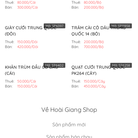
Thuê:
80.000/Cái
Thuê:
80.000/Bộ
Bán:
300.000/Cái
Bán:
200.000/Bộ
Mã:
SP6397
Mã:
SP11858
GIÀY CƯỚI TRUNG QUỐC
TRÂM CÀI CÔ DÂU TRUNG
(ĐÔI)
QUỐC 14 (BỘ)
Thuê:
150.000/Đôi
Thuê:
200.000/Bộ
Bán:
420.000/Đôi
Bán:
700.000/Bộ
Mã:
SP6402
Mã:
SP6258
KHĂN TRÙM ĐẦU CÔ DÂU
QUẠT CƯỚI TRUNG QUỐC
(CÁI)
PK264 (CÂY)
Thuê:
50.000/Cái
Thuê:
150.000/Cây
Bán:
150.000/Cái
Bán:
450.000/Cây
Về Hoài Giang Shop
Sản phẩm mới
Sản phẩm bán chạy