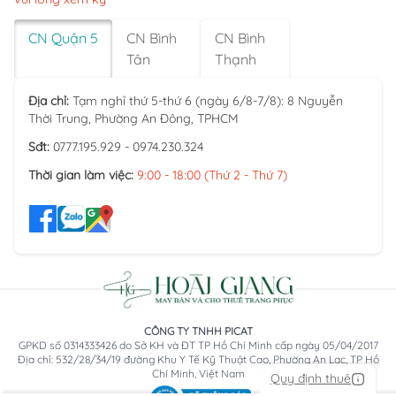
CN Quận 5
CN Bình
CN Bình
Tân
Thạnh
Địa chỉ:
Tạm nghỉ thứ 5-thứ 6 (ngày 6/8-7/8): 8 Nguyễn
Thời Trung, Phường An Đông, TPHCM
Sđt:
0777.195.929 - 0974.230.324
Thời gian làm việc:
9:00 - 18:00 (Thứ 2 - Thứ 7)
CÔNG TY TNHH PICAT
GPKD số 0314333426 do Sở KH và ĐT TP Hồ Chí Minh cấp ngày 05/04/2017
Địa chỉ: 532/28/34/19 đường Khu Y Tế Kỹ Thuật Cao, Phường An Lạc, TP Hồ
Chí Minh, Việt Nam
Quy định thuê