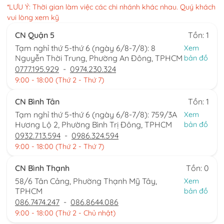
*LƯU Ý: Thời gian làm việc các chi nhánh khác nhau. Quý khách
vui lòng xem kỹ
CN Quận 5
Tồn: 1
Tạm nghỉ thứ 5-thứ 6 (ngày 6/8-7/8): 8
Xem
Nguyễn Thời Trung, Phường An Đông, TPHCM
bản đồ
0777.195.929
-
0974.230.324
9:00 - 18:00 (Thứ 2 - Thứ 7)
CN Bình Tân
Tồn: 1
Tạm nghỉ thứ 5-thứ 6 (ngày 6/8-7/8): 759/3A
Xem
Hương Lộ 2, Phường Bình Trị Đông, TPHCM
bản đồ
0932.713.594
-
0986.324.594
9:00 - 18:00 (Thứ 2 - Thứ 7)
CN Bình Thạnh
Tồn: 0
58/6 Tân Cảng, Phường Thạnh Mỹ Tây,
Xem
TPHCM
bản đồ
086.7474.247
-
086.8644.086
9:00 - 18:00 (Thứ 2 - Chủ nhật)