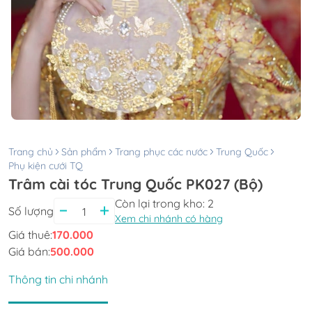
Trang chủ
Sản phẩm
Trang phục các nước
Trung Quốc
Phụ kiện cưới TQ
Trâm cài tóc Trung Quốc PK027 (Bộ)
Còn lại trong kho:
2
Số lượng
Xem chi nhánh có hàng
Giá thuê:
170.000
Giá bán:
500.000
Thông tin chi nhánh