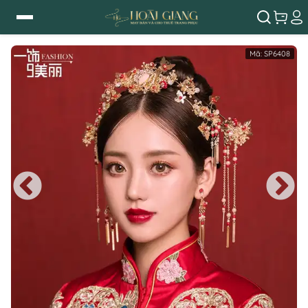
Mã:
SP6408