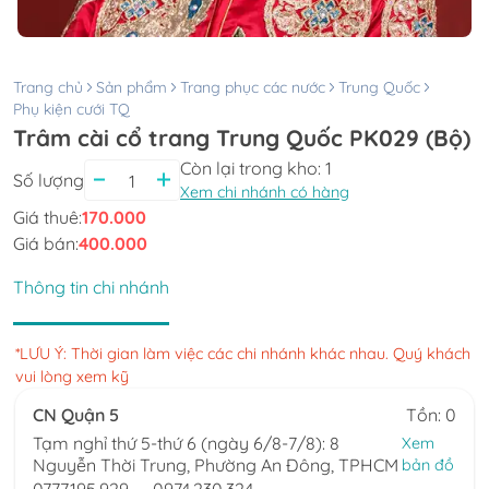
Trang chủ
Sản phẩm
Trang phục các nước
Trung Quốc
Phụ kiện cưới TQ
Trâm cài cổ trang Trung Quốc PK029 (Bộ)
Còn lại trong kho:
1
Số lượng
Xem chi nhánh có hàng
Giá thuê:
170.000
Giá bán:
400.000
Thông tin chi nhánh
*LƯU Ý: Thời gian làm việc các chi nhánh khác nhau. Quý khách
vui lòng xem kỹ
CN Quận 5
Tồn: 0
Tạm nghỉ thứ 5-thứ 6 (ngày 6/8-7/8): 8
Xem
Nguyễn Thời Trung, Phường An Đông, TPHCM
bản đồ