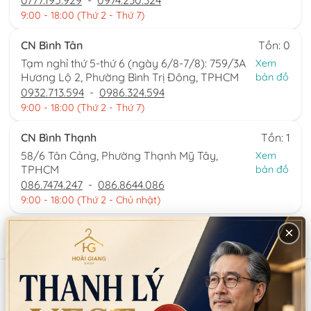
0777.195.929
-
0974.230.324
9:00 - 18:00 (Thứ 2 - Thứ 7)
CN Bình Tân
Tồn: 0
Tạm nghỉ thứ 5-thứ 6 (ngày 6/8-7/8): 759/3A
Xem
Hương Lộ 2, Phường Bình Trị Đông, TPHCM
bản đồ
0932.713.594
-
0986.324.594
9:00 - 18:00 (Thứ 2 - Thứ 7)
CN Bình Thạnh
Tồn: 1
58/6 Tân Cảng, Phường Thạnh Mỹ Tây,
Xem
TPHCM
bản đồ
086.7474.247
-
086.8644.086
9:00 - 18:00 (Thứ 2 - Chủ nhật)
×
Sản phẩm tương tự
Mã:
SP6409
Mã:
SP12831
TRẦM CÀI CỔ TRANG TRUNG
QUẠT CƯỚI TRUNG QUỐC
QUỐC PK030 (BỘ)
CÁN DÀI SANG TRỌNG MÀU