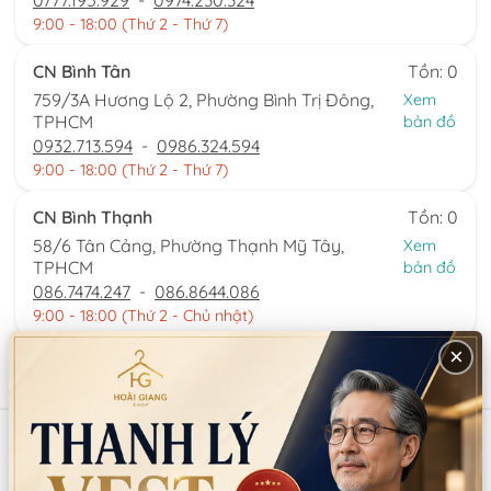
0777.195.929
-
0974.230.324
9:00 - 18:00 (Thứ 2 - Thứ 7)
CN Bình Tân
Tồn: 0
759/3A Hương Lộ 2, Phường Bình Trị Đông,
Xem
TPHCM
bản đồ
0932.713.594
-
0986.324.594
9:00 - 18:00 (Thứ 2 - Thứ 7)
CN Bình Thạnh
Tồn: 0
58/6 Tân Cảng, Phường Thạnh Mỹ Tây,
Xem
TPHCM
bản đồ
086.7474.247
-
086.8644.086
9:00 - 18:00 (Thứ 2 - Chủ nhật)
×
Sản phẩm tương tự
Mã:
SP12900
Mã:
SP6419
TRẦM CÀI TÓC CÔ DÂU ĐƠN
TRÂM CÀI TÓC CÔ DÂU
GIẢN (CÁI)
TRUNG HOA (BỘ)