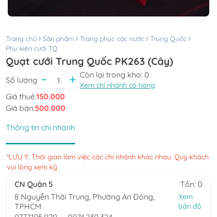
Trang chủ
Sản phẩm
Trang phục các nước
Trung Quốc
Phụ kiện cưới TQ
Quạt cưới Trung Quốc PK263 (Cây)
Còn lại trong kho:
0
Số lượng
Xem chi nhánh có hàng
Giá thuê:
150.000
Giá bán:
500.000
Thông tin chi nhánh
*LƯU Ý: Thời gian làm việc các chi nhánh khác nhau. Quý khách
vui lòng xem kỹ
CN Quận 5
Tồn: 0
8 Nguyễn Thời Trung, Phường An Đông,
Xem
TPHCM
bản đồ