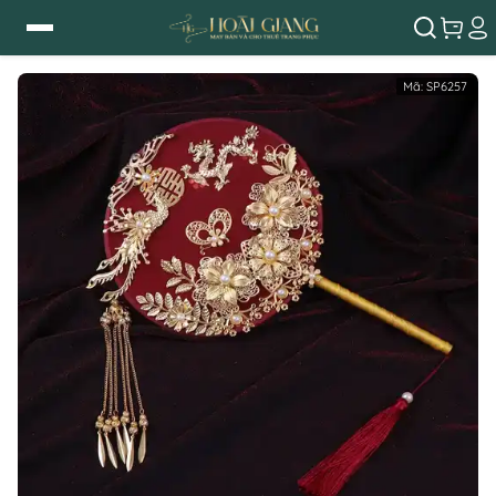
Mã:
SP6257