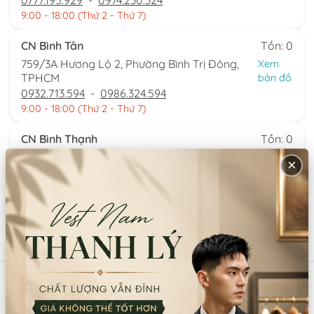
0777.195.929
-
0974.230.324
9:00 - 18:00 (Thứ 2 - Thứ 7)
CN Bình Tân
Tồn: 0
759/3A Hương Lộ 2, Phường Bình Trị Đông,
Xem
TPHCM
bản đồ
0932.713.594
-
0986.324.594
9:00 - 18:00 (Thứ 2 - Thứ 7)
CN Bình Thạnh
Tồn: 0
58/6 Tân Cảng, Phường Thạnh Mỹ Tây,
Xem
×
TPHCM
bản đồ
086.7474.247
-
086.8644.086
9:00 - 18:00 (Thứ 2 - Chủ nhật)
Sản phẩm tương tự
Mã:
SP6411
Mã:
SP13467
TRÂM CỔ TRANG TRUNG
BÔ TRÂM CÀI TRUNG QUỐC
HOA PK032 (BỘ)
VÀNG PK101 (BỘ)