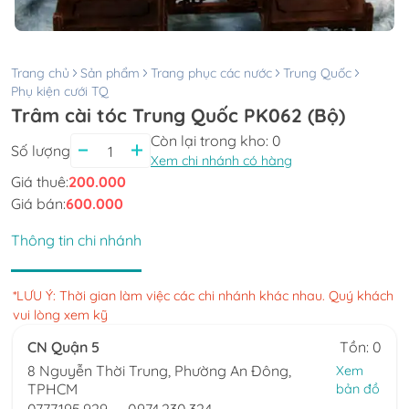
Trang chủ
Sản phẩm
Trang phục các nước
Trung Quốc
Phụ kiện cưới TQ
Trâm cài tóc Trung Quốc PK062 (Bộ)
Còn lại trong kho:
0
Số lượng
Xem chi nhánh có hàng
Giá thuê:
200.000
Giá bán:
600.000
Thông tin chi nhánh
*LƯU Ý: Thời gian làm việc các chi nhánh khác nhau. Quý khách
vui lòng xem kỹ
CN Quận 5
Tồn: 0
8 Nguyễn Thời Trung, Phường An Đông,
Xem
TPHCM
bản đồ