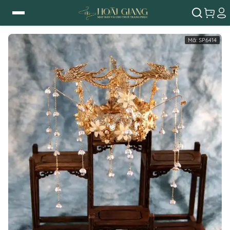
Mã:
SP6414