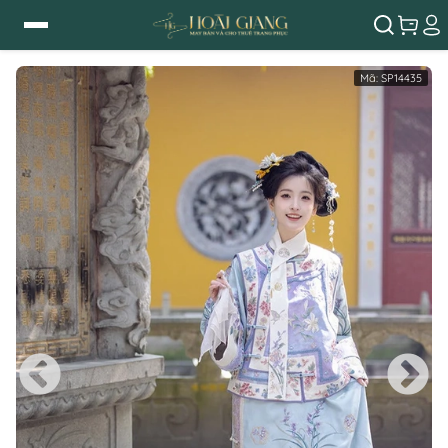
Mã:
SP14435