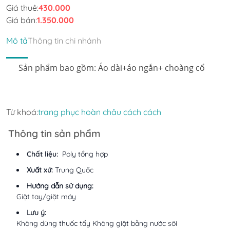
Giá thuê:
430.000
Giá bán:
1.350.000
Mô tả
Thông tin chi nhánh
Sản phẩm bao gồm: Áo dài+áo ngắn+ choàng cổ
Từ khoá:
trang phục hoàn châu cách cách
Thông tin sản phẩm
Chất liệu:
Poly tổng hợp
Xuất xứ:
Trung Quốc
Hướng dẫn sử dụng:
Giặt tay/giặt máy
Lưu ý:
Không dùng thuốc tẩy Không giặt bằng nước sôi