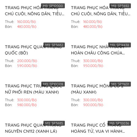
Mã:
SP10000
Mã:
SP3692
TRANG PHỤC HÓA TRANG
TRANG PHỤC HÓA TRANG
CHÚ CUỘI, NÔNG DÂN, TIỂU
CHÚ CUỘI, NÔNG DÂN, TIỂU
NHỊ (MÀU ĐEN)
NHỊ (MÀU NÂU)
Thuê:
160.000/Bộ
Thuê:
160.000/Bộ
Bán:
480.000/Bộ
Bán:
480.000/Bộ
Mã:
SP3682
Mã:
SP14438
TRANG PHỤC QUAN TRUNG
TRANG PHỤC NHÀ THANH -
QUỐC (BỘ)
HOÀN CHÂU CÔNG CHÚA
MẪU SỐ 6 (BỘ)
Thuê:
200.000/Bộ
Thuê:
300.000/Bộ
Bán:
590.000/Bộ
Bán:
950.000/Bộ
Mã:
SP10008
Mã:
SP11631
TRANG PHỤC TRUNG QUỐC
TRANG PHỤC MÔNG CỔ 2
NỮ PHỐI REN (MÀU XANH)
(MÀU XANH)
Thuê:
300.000/Bộ
Thuê:
300.000/Bộ
Bán:
980.000/Bộ
Bán:
900.000/Bộ
Mã:
SP3685
Mã:
SP10036
TRANG PHỤC QUAN TRẠNG
TRANG PHỤC CỔ TRANG
NGUYÊN CN112 (XANH LÁ)
HOÀNG TỬ, VUA VI HÀNH