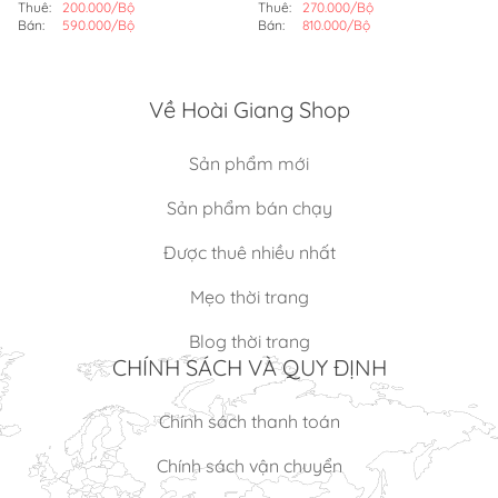
(MÀU ĐỎ)
Thuê:
200.000/Bộ
Thuê:
270.000/Bộ
Bán:
590.000/Bộ
Bán:
810.000/Bộ
Về Hoài Giang Shop
Sản phẩm mới
Sản phẩm bán chạy
Được thuê nhiều nhất
Mẹo thời trang
Blog thời trang
CHÍNH SÁCH VÀ QUY ĐỊNH
Chính sách thanh toán
Chính sách vận chuyển